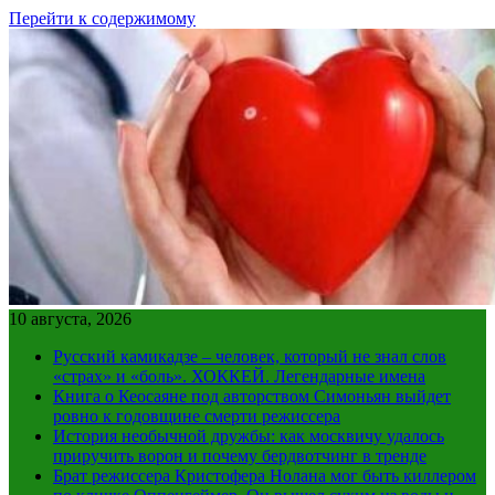
Перейти к содержимому
10 августа, 2026
Русский камикадзе – человек, который не знал слов
«страх» и «боль». ХОККЕЙ. Легендарные имена
Книга о Кеосаяне под авторством Симоньян выйдет
ровно к годовщине смерти режиссера
История необычной дружбы: как москвичу удалось
приручить ворон и почему бердвотчинг в тренде
Брат режиссера Кристофера Нолана мог быть киллером