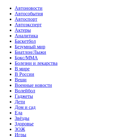
Автоновости
Автособытия
Автоспорт
Автоэксперт
Актеры
Аналитика
Баскетбол
Безумный мир
Биатлон/Лыжи
Бокс/MMA
Болезни и лекарства
В мире
В России
Вещи
Военные новости
Волейбол
Гаджеты
Дети
Дом и сад
Еда
Звёзды
Здоровье
ЗОЖ
Игры