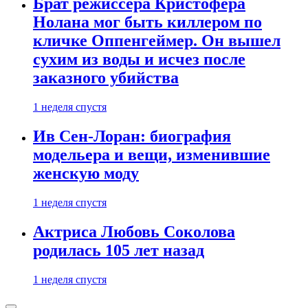
Брат режиссера Кристофера
Нолана мог быть киллером по
кличке Оппенгеймер. Он вышел
сухим из воды и исчез после
заказного убийства
1 неделя спустя
Ив Сен-Лоран: биография
модельера и вещи, изменившие
женскую моду
1 неделя спустя
Актриса Любовь Соколова
родилась 105 лет назад
1 неделя спустя