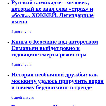
Русский камикадзе – человек,
который не знал слов «страх» и
«боль». ХОККЕЙ. Легендарные
имена
4 дня спустя
Книга о Кеосаяне под авторством
Симоньян выйдет ровно к
годовщине смерти режиссера
4 дня спустя
История необычной дружбы: как
москвичу удалось приручить ворон
и почему бердвотчинг в тренде
6 дней спустя