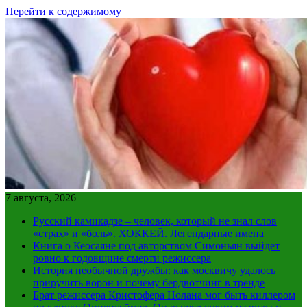
Перейти к содержимому
7 августа, 2026
Русский камикадзе – человек, который не знал слов
«страх» и «боль». ХОККЕЙ. Легендарные имена
Книга о Кеосаяне под авторством Симоньян выйдет
ровно к годовщине смерти режиссера
История необычной дружбы: как москвичу удалось
приручить ворон и почему бердвотчинг в тренде
Брат режиссера Кристофера Нолана мог быть киллером