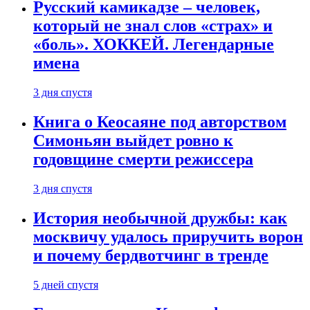
Русский камикадзе – человек,
который не знал слов «страх» и
«боль». ХОККЕЙ. Легендарные
имена
3 дня спустя
Книга о Кеосаяне под авторством
Симоньян выйдет ровно к
годовщине смерти режиссера
3 дня спустя
История необычной дружбы: как
москвичу удалось приручить ворон
и почему бердвотчинг в тренде
5 дней спустя