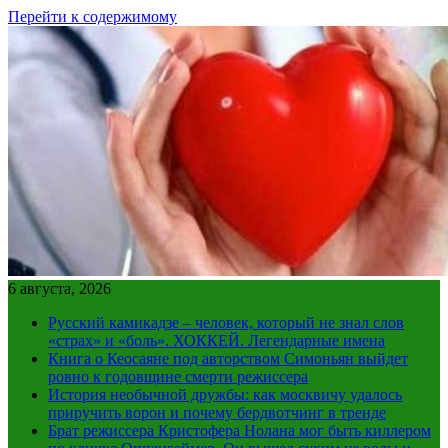
Перейти к содержимому
6 августа, 2026
Русский камикадзе – человек, который не знал слов
«страх» и «боль». ХОККЕЙ. Легендарные имена
Книга о Кеосаяне под авторством Симоньян выйдет
ровно к годовщине смерти режиссера
История необычной дружбы: как москвичу удалось
приручить ворон и почему бердвотчинг в тренде
Брат режиссера Кристофера Нолана мог быть киллером