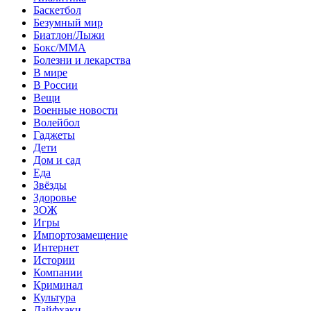
Баскетбол
Безумный мир
Биатлон/Лыжи
Бокс/MMA
Болезни и лекарства
В мире
В России
Вещи
Военные новости
Волейбол
Гаджеты
Дети
Дом и сад
Еда
Звёзды
Здоровье
ЗОЖ
Игры
Импортозамещение
Интернет
Истории
Компании
Криминал
Культура
Лайфхаки