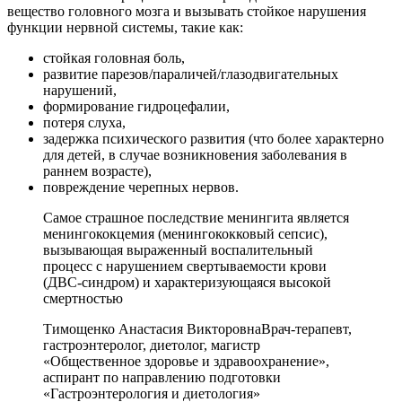
вещество головного мозга и вызывать стойкое нарушения
функции нервной системы, такие как:
стойкая головная боль,
развитие парезов/параличей/глазодвигательных
нарушений,
формирование гидроцефалии,
потеря слуха,
задержка психического развития (что более характерно
для детей, в случае возникновения заболевания в
раннем возрасте),
повреждение черепных нервов.
Самое страшное последствие менингита является
менингококцемия (менингококковый сепсис),
вызывающая выраженный воспалительный
процесс с нарушением свертываемости крови
(ДВС-синдром) и характеризующаяся высокой
смертностью
Тимощенко Анастасия Викторовна
Врач-терапевт,
гастроэнтеролог, диетолог, магистр
«Общественное здоровье и здравоохранение»,
аспирант по направлению подготовки
«Гастроэнтерология и диетология»