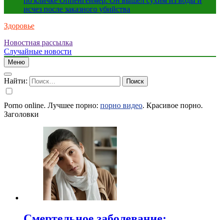
по кличке Оппенгеймер. Он вышел сухим из воды и
исчез после заказного убийства
Здоровье
Новостная рассылка
Just another WordPress site
Случайные новости
Меню
Найти:
Porno online. Лучшее порно:
порно видео
. Красивое порно.
Заголовки
Смертельное заболевание: