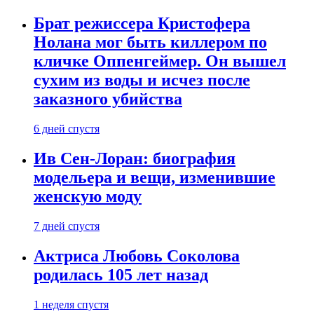
Брат режиссера Кристофера
Нолана мог быть киллером по
кличке Оппенгеймер. Он вышел
сухим из воды и исчез после
заказного убийства
6 дней спустя
Ив Сен-Лоран: биография
модельера и вещи, изменившие
женскую моду
7 дней спустя
Актриса Любовь Соколова
родилась 105 лет назад
1 неделя спустя