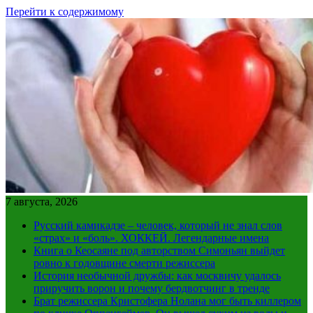
Перейти к содержимому
7 августа, 2026
Русский камикадзе – человек, который не знал слов
«страх» и «боль». ХОККЕЙ. Легендарные имена
Книга о Кеосаяне под авторством Симоньян выйдет
ровно к годовщине смерти режиссера
История необычной дружбы: как москвичу удалось
приручить ворон и почему бердвотчинг в тренде
Брат режиссера Кристофера Нолана мог быть киллером