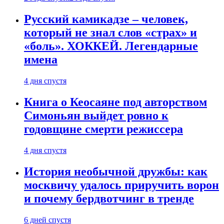
Русский камикадзе – человек,
который не знал слов «страх» и
«боль». ХОККЕЙ. Легендарные
имена
4 дня спустя
Книга о Кеосаяне под авторством
Симоньян выйдет ровно к
годовщине смерти режиссера
4 дня спустя
История необычной дружбы: как
москвичу удалось приручить ворон
и почему бердвотчинг в тренде
6 дней спустя