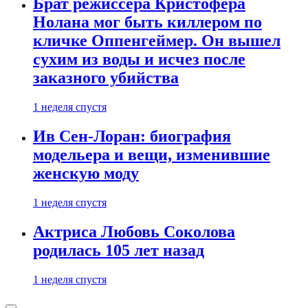
Брат режиссера Кристофера
Нолана мог быть киллером по
кличке Оппенгеймер. Он вышел
сухим из воды и исчез после
заказного убийства
1 неделя спустя
Ив Сен-Лоран: биография
модельера и вещи, изменившие
женскую моду
1 неделя спустя
Актриса Любовь Соколова
родилась 105 лет назад
1 неделя спустя