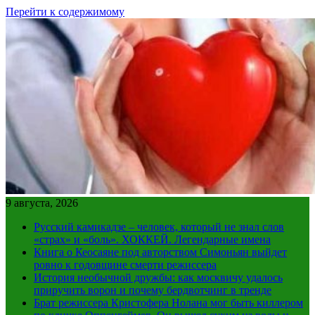
Перейти к содержимому
9 августа, 2026
Русский камикадзе – человек, который не знал слов
«страх» и «боль». ХОККЕЙ. Легендарные имена
Книга о Кеосаяне под авторством Симоньян выйдет
ровно к годовщине смерти режиссера
История необычной дружбы: как москвичу удалось
приручить ворон и почему бердвотчинг в тренде
Брат режиссера Кристофера Нолана мог быть киллером