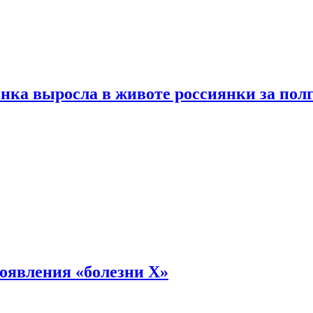
енка выросла в животе россиянки за пол
оявления «болезни Х»