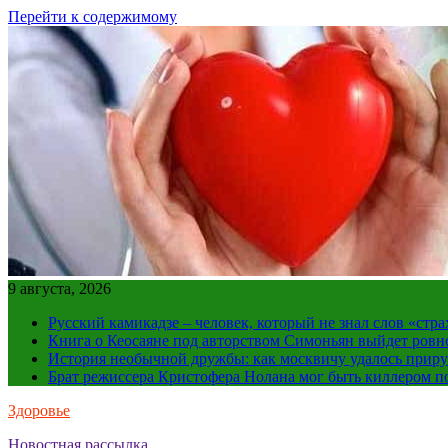
Перейти к содержимому
9 августа, 2026
Русский камикадзе – человек, который не знал слов «ст
Книга о Кеосаяне под авторством Симоньян выйдет ровн
История необычной дружбы: как москвичу удалось приру
Брат режиссера Кристофера Нолана мог быть киллером по
Здоровье
Новостная рассылка