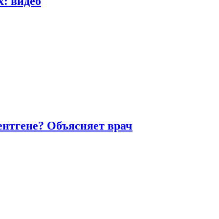
х: видео
ентгене? Объясняет врач