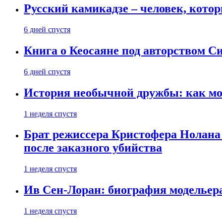
Русский камикадзе – человек, кото
6 дней спустя
Книга о Кеосаяне под авторством С
6 дней спустя
История необычной дружбы: как мос
1 неделя спустя
Брат режиссера Кристофера Нолана
после заказного убийства
1 неделя спустя
Ив Сен-Лоран: биография модельер
1 неделя спустя