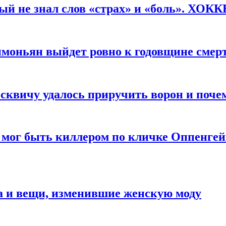
рый не знал слов «страх» и «боль». ХОК
имоньян выйдет ровно к годовщине смер
квичу удалось приручить ворон и почем
 мог быть киллером по кличке Оппенгей
а и вещи, изменившие женскую моду