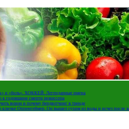
рах» и «боль». ХОККЕЙ. Легендарные имена
о к годовщине смерти режиссера
чить ворон и почему бердвотчинг в тренде
 кличке Оппенгеймер. Он вышел сухим из воды и исчез после з