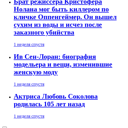
Брат режиссера Кристофера
Нолана мог быть киллером по
кличке Оппенгеймер. Он вышел
сухим из воды и исчез после
заказного убийства
1 неделя спустя
Ив Сен-Лоран: биография
модельера и вещи, изменившие
женскую моду
1 неделя спустя
Актриса Любовь Соколова
родилась 105 лет назад
1 неделя спустя