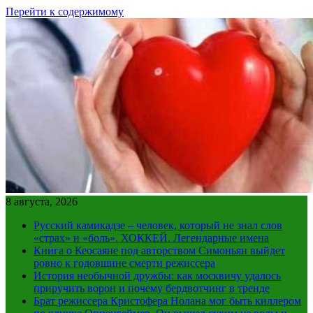
Перейти к содержимому
8 августа, 2026
Русский камикадзе – человек, который не знал слов
«страх» и «боль». ХОККЕЙ. Легендарные имена
Книга о Кеосаяне под авторством Симоньян выйдет
ровно к годовщине смерти режиссера
История необычной дружбы: как москвичу удалось
приручить ворон и почему бердвотчинг в тренде
Брат режиссера Кристофера Нолана мог быть киллером