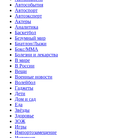
Автособытия
Автоспорт
Автоэксперт
Актеры
Аналитика
Баскетбол
Безумный мир
Биатлон/Лыжи
Бокс/MMA
Болезни и лекарства
В мире
В России
Вещи
Военные новости
Волейбол
Гаджеты
Дети
Дом и сад
Еда
Звёзды
Здоровье
ЗОЖ
Игры
Импортозамещение
Интернет