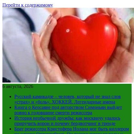
Перейти к содержимому
6 августа, 2026
Русский камикадзе – человек, который не знал слов
«страх» и «боль». ХОККЕЙ. Легендарные имена
Книга о Кеосаяне под авторством Симоньян выйдет
ровно к годовщине смерти режиссера
История необычной дружбы: как москвичу удалось
приручить ворон и почему бердвотчинг в тренде
Брат режиссера Кристофера Нолана мог быть киллером