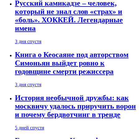
Русский камикадзе – человек,
который не знал слов «страх» и
«боль». ХОККЕЙ. Легендарные
имена
3 дня спустя
Книга о Кеосаяне под авторством
Симоньян выйдет ровно к
годовщине смерти режиссера
3 дня спустя
История необычной дружбы: как
москвичу удалось приручить ворон
и почему бердвотчинг в тренде
5 дней спустя