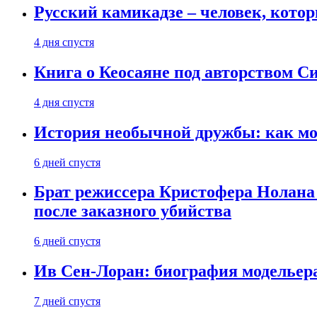
Русский камикадзе – человек, кото
4 дня спустя
Книга о Кеосаяне под авторством С
4 дня спустя
История необычной дружбы: как мос
6 дней спустя
Брат режиссера Кристофера Нолана
после заказного убийства
6 дней спустя
Ив Сен-Лоран: биография модельер
7 дней спустя