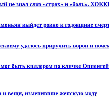
рый не знал слов «страх» и «боль». ХОК
имоньян выйдет ровно к годовщине смер
квичу удалось приручить ворон и почем
 мог быть киллером по кличке Оппенгей
а и вещи, изменившие женскую моду