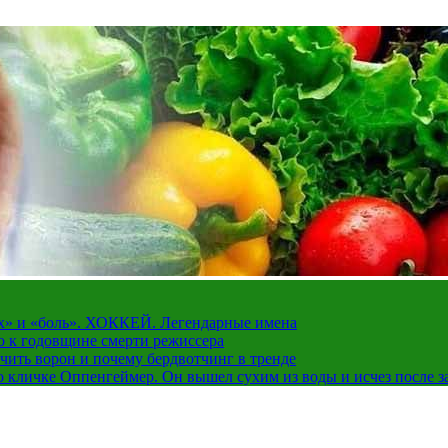
рах» и «боль». ХОККЕЙ. Легендарные имена
о к годовщине смерти режиссера
чить ворон и почему бердвотчинг в тренде
 кличке Оппенгеймер. Он вышел сухим из воды и исчез после з