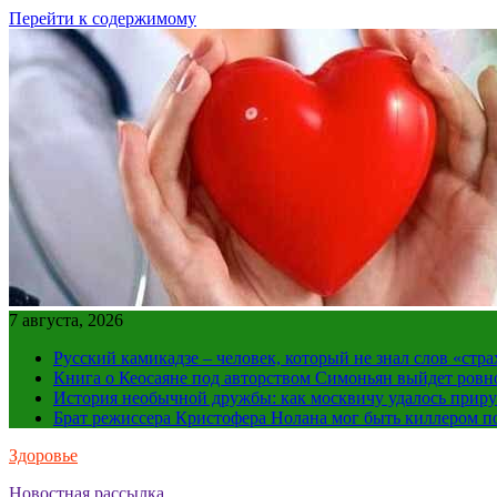
Перейти к содержимому
7 августа, 2026
Русский камикадзе – человек, который не знал слов «ст
Книга о Кеосаяне под авторством Симоньян выйдет ровн
История необычной дружбы: как москвичу удалось приру
Брат режиссера Кристофера Нолана мог быть киллером по
Здоровье
Новостная рассылка