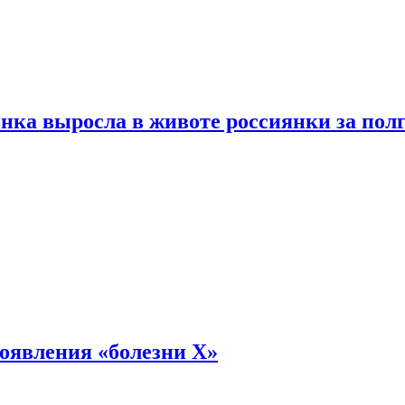
енка выросла в животе россиянки за пол
оявления «болезни Х»