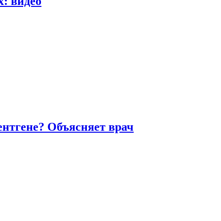
х: видео
ентгене? Объясняет врач