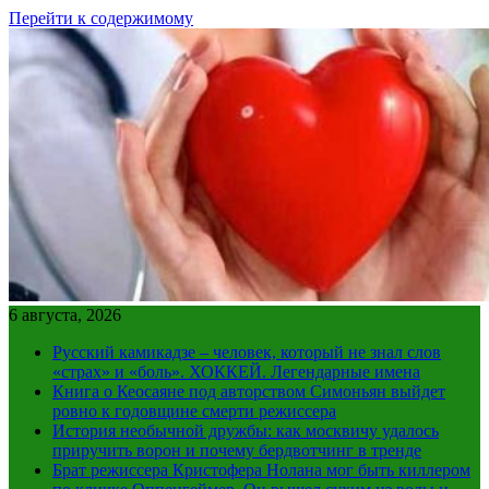
Перейти к содержимому
6 августа, 2026
Русский камикадзе – человек, который не знал слов
«страх» и «боль». ХОККЕЙ. Легендарные имена
Книга о Кеосаяне под авторством Симоньян выйдет
ровно к годовщине смерти режиссера
История необычной дружбы: как москвичу удалось
приручить ворон и почему бердвотчинг в тренде
Брат режиссера Кристофера Нолана мог быть киллером