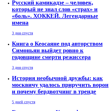
Русский камикадзе – человек,
который не знал слов «страх» и
«боль». ХОККЕЙ. Легендарные
имена
3 дня спустя
Книга о Кеосаяне под авторством
Симоньян выйдет ровно к
годовщине смерти режиссера
3 дня спустя
История необычной дружбы: как
москвичу удалось приручить ворон
и почему бердвотчинг в тренде
5 дней спустя