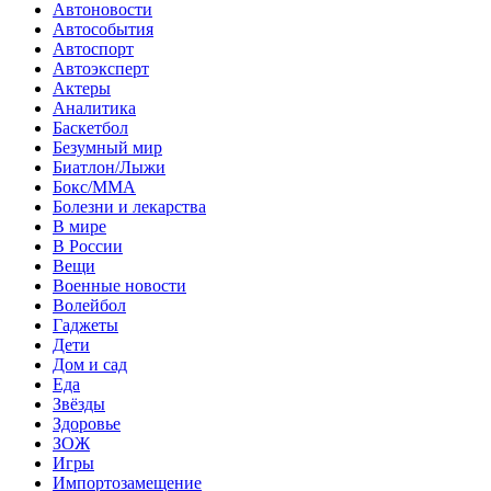
Автоновости
Автособытия
Автоспорт
Автоэксперт
Актеры
Аналитика
Баскетбол
Безумный мир
Биатлон/Лыжи
Бокс/MMA
Болезни и лекарства
В мире
В России
Вещи
Военные новости
Волейбол
Гаджеты
Дети
Дом и сад
Еда
Звёзды
Здоровье
ЗОЖ
Игры
Импортозамещение