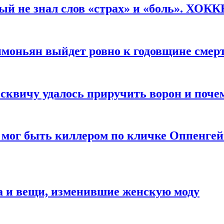
рый не знал слов «страх» и «боль». ХОК
имоньян выйдет ровно к годовщине смер
квичу удалось приручить ворон и почем
 мог быть киллером по кличке Оппенгей
а и вещи, изменившие женскую моду