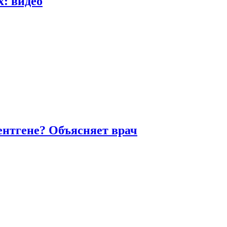
х: видео
ентгене? Объясняет врач