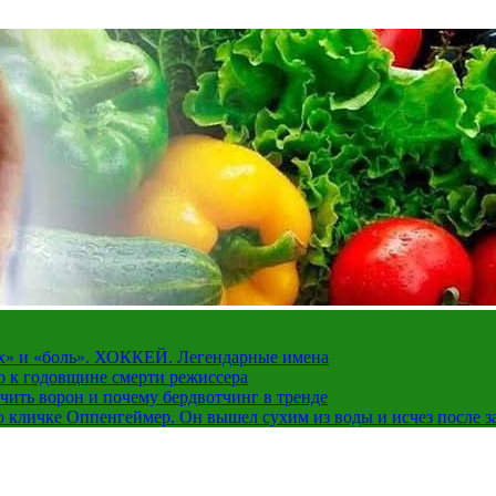
рах» и «боль». ХОККЕЙ. Легендарные имена
о к годовщине смерти режиссера
чить ворон и почему бердвотчинг в тренде
 кличке Оппенгеймер. Он вышел сухим из воды и исчез после з