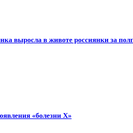
енка выросла в животе россиянки за пол
оявления «болезни Х»