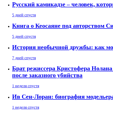
Русский камикадзе – человек, кото
5 дней спустя
Книга о Кеосаяне под авторством С
5 дней спустя
История необычной дружбы: как мос
7 дней спустя
Брат режиссера Кристофера Нолана
после заказного убийства
1 неделя спустя
Ив Сен-Лоран: биография модельер
1 неделя спустя