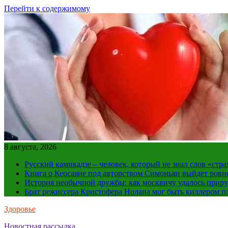
Перейти к содержимому
8 августа, 2026
Русский камикадзе – человек, который не знал слов «ст
Книга о Кеосаяне под авторством Симоньян выйдет ровн
История необычной дружбы: как москвичу удалось приру
Брат режиссера Кристофера Нолана мог быть киллером по
Здоровье
Новостная рассылка