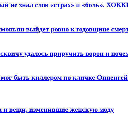
рый не знал слов «страх» и «боль». ХОК
имоньян выйдет ровно к годовщине смер
квичу удалось приручить ворон и почем
 мог быть киллером по кличке Оппенгей
а и вещи, изменившие женскую моду