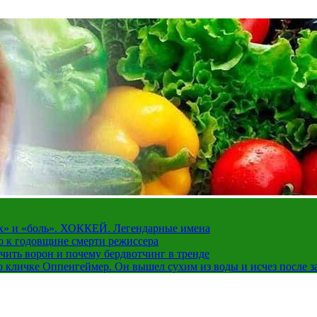
рах» и «боль». ХОККЕЙ. Легендарные имена
о к годовщине смерти режиссера
чить ворон и почему бердвотчинг в тренде
 кличке Оппенгеймер. Он вышел сухим из воды и исчез после з