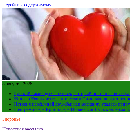
Перейти к содержимому
8 августа, 2026
Русский камикадзе – человек, который не знал слов «ст
Книга о Кеосаяне под авторством Симоньян выйдет ровн
История необычной дружбы: как москвичу удалось приру
Брат режиссера Кристофера Нолана мог быть киллером по
Здоровье
Новостная рассылка