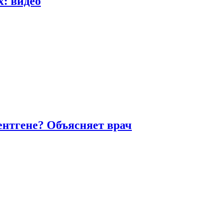
х: видео
ентгене? Объясняет врач