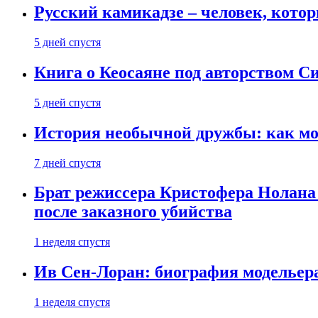
Русский камикадзе – человек, кото
5 дней спустя
Книга о Кеосаяне под авторством С
5 дней спустя
История необычной дружбы: как мос
7 дней спустя
Брат режиссера Кристофера Нолана
после заказного убийства
1 неделя спустя
Ив Сен-Лоран: биография модельер
1 неделя спустя