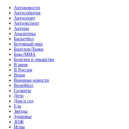
Автоновости
Автособытия
Автоспорт
Автоэксперт
Актеры
Аналитика
Баскетбол
Безумный мир
Биатлон/Лыжи
Бокс/MMA
Болезни и лекарства
В мире
В России
Вещи
Военные новости
Волейбол
Гаджеты
Дети
Дом и сад
Еда
Звёзды
Здоровье
ЗОЖ
Игры