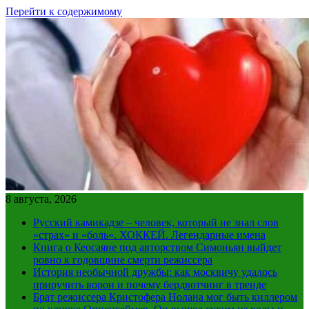
Перейти к содержимому
8 августа, 2026
Русский камикадзе – человек, который не знал слов
«страх» и «боль». ХОККЕЙ. Легендарные имена
Книга о Кеосаяне под авторством Симоньян выйдет
ровно к годовщине смерти режиссера
История необычной дружбы: как москвичу удалось
приручить ворон и почему бердвотчинг в тренде
Брат режиссера Кристофера Нолана мог быть киллером