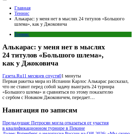
Главная
Теннис
Алькарас: у меня нет в мыслях 24 титулов «Большого
шлема», как у Джоковича
Теннис
Алькарас: у меня нет в мыслях
24 титулов «Большого шлема»,
как у Джоковича
Газета.Ru
11 месяцев спустя
0
1 минуты
Первая ракетка мира из Испании Карлос Алькарас рассказал,
что не ставит перед собой задачу выиграть 24 турнира
«Большого шлема» и сравняться по этому показателю
с сербом с Новаком Джоковичем, передает…
Навигация по записям
Предыдущая:
Петросян могла отказаться от участия
в квалификационном турнире в Пекине
Далее:
Ротенберг о недопуске России на ОИ-2026: «Мы скоро