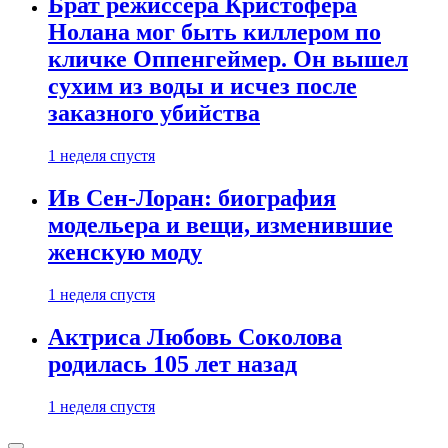
Брат режиссера Кристофера
Нолана мог быть киллером по
кличке Оппенгеймер. Он вышел
сухим из воды и исчез после
заказного убийства
1 неделя спустя
Ив Сен-Лоран: биография
модельера и вещи, изменившие
женскую моду
1 неделя спустя
Актриса Любовь Соколова
родилась 105 лет назад
1 неделя спустя