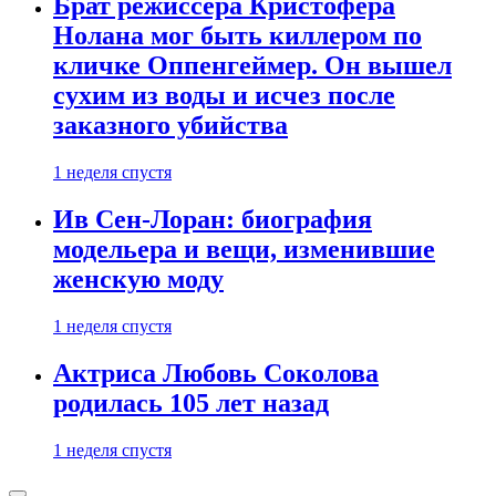
Брат режиссера Кристофера
Нолана мог быть киллером по
кличке Оппенгеймер. Он вышел
сухим из воды и исчез после
заказного убийства
1 неделя спустя
Ив Сен-Лоран: биография
модельера и вещи, изменившие
женскую моду
1 неделя спустя
Актриса Любовь Соколова
родилась 105 лет назад
1 неделя спустя