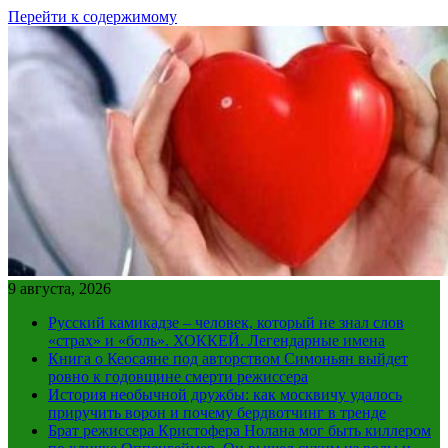
Перейти к содержимому
9 августа, 2026
Русский камикадзе – человек, который не знал слов
«страх» и «боль». ХОККЕЙ. Легендарные имена
Книга о Кеосаяне под авторством Симоньян выйдет
ровно к годовщине смерти режиссера
История необычной дружбы: как москвичу удалось
приручить ворон и почему бердвотчинг в тренде
Брат режиссера Кристофера Нолана мог быть киллером