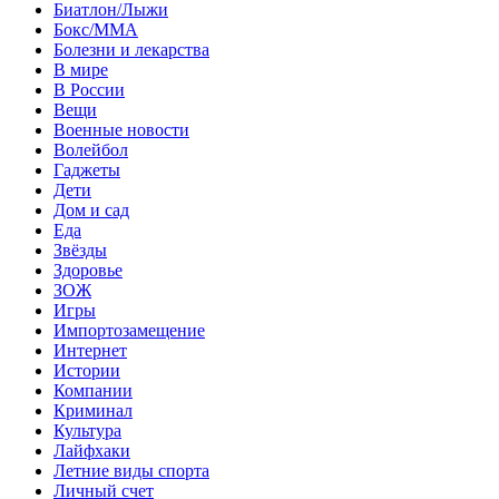
Биатлон/Лыжи
Бокс/MMA
Болезни и лекарства
В мире
В России
Вещи
Военные новости
Волейбол
Гаджеты
Дети
Дом и сад
Еда
Звёзды
Здоровье
ЗОЖ
Игры
Импортозамещение
Интернет
Истории
Компании
Криминал
Культура
Лайфхаки
Летние виды спорта
Личный счет