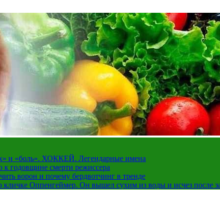
рах» и «боль». ХОККЕЙ. Легендарные имена
о к годовщине смерти режиссера
чить ворон и почему бердвотчинг в тренде
 кличке Оппенгеймер. Он вышел сухим из воды и исчез после з