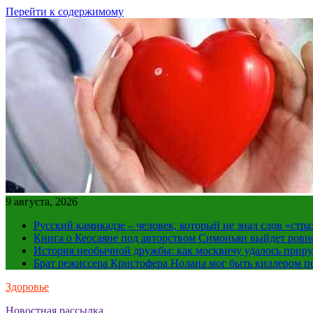
Перейти к содержимому
9 августа, 2026
Русский камикадзе – человек, который не знал слов «ст
Книга о Кеосаяне под авторством Симоньян выйдет ровн
История необычной дружбы: как москвичу удалось приру
Брат режиссера Кристофера Нолана мог быть киллером по
Здоровье
Новостная рассылка