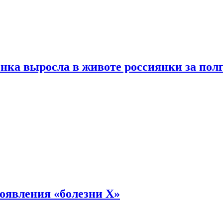
енка выросла в животе россиянки за пол
оявления «болезни Х»