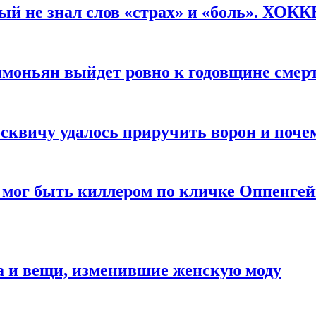
рый не знал слов «страх» и «боль». ХОК
имоньян выйдет ровно к годовщине смер
квичу удалось приручить ворон и почем
 мог быть киллером по кличке Оппенгей
а и вещи, изменившие женскую моду