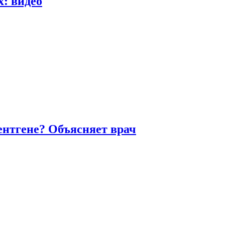
х: видео
ентгене? Объясняет врач