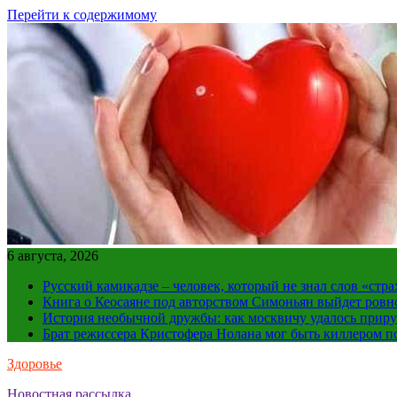
Перейти к содержимому
6 августа, 2026
Русский камикадзе – человек, который не знал слов «ст
Книга о Кеосаяне под авторством Симоньян выйдет ровн
История необычной дружбы: как москвичу удалось приру
Брат режиссера Кристофера Нолана мог быть киллером по
Здоровье
Новостная рассылка