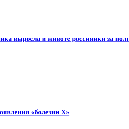
енка выросла в животе россиянки за пол
оявления «болезни Х»