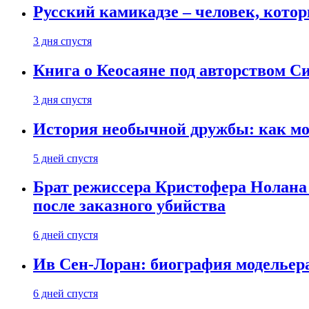
Русский камикадзе – человек, кото
3 дня спустя
Книга о Кеосаяне под авторством С
3 дня спустя
История необычной дружбы: как мос
5 дней спустя
Брат режиссера Кристофера Нолана
после заказного убийства
6 дней спустя
Ив Сен-Лоран: биография модельер
6 дней спустя