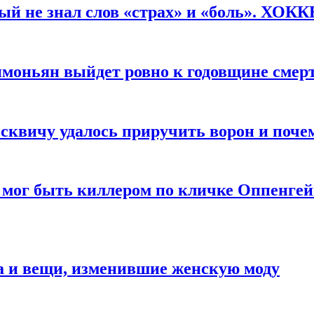
рый не знал слов «страх» и «боль». ХОК
имоньян выйдет ровно к годовщине смер
квичу удалось приручить ворон и почем
 мог быть киллером по кличке Оппенгей
а и вещи, изменившие женскую моду