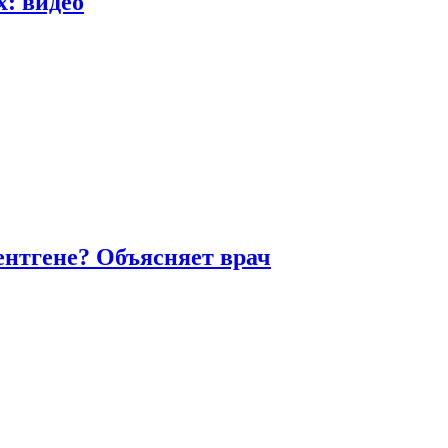
х: видео
ентгене? Объясняет врач