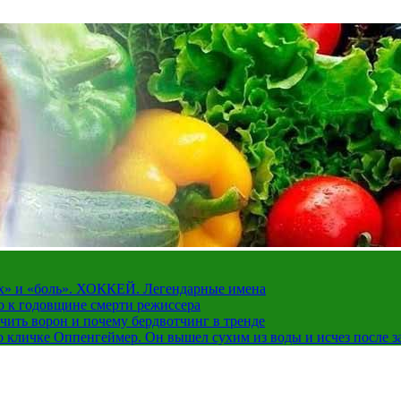
рах» и «боль». ХОККЕЙ. Легендарные имена
о к годовщине смерти режиссера
чить ворон и почему бердвотчинг в тренде
 кличке Оппенгеймер. Он вышел сухим из воды и исчез после з