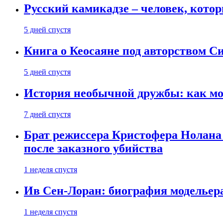
Русский камикадзе – человек, кото
5 дней спустя
Книга о Кеосаяне под авторством С
5 дней спустя
История необычной дружбы: как мос
7 дней спустя
Брат режиссера Кристофера Нолана
после заказного убийства
1 неделя спустя
Ив Сен-Лоран: биография модельер
1 неделя спустя