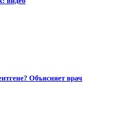
х: видео
ентгене? Объясняет врач