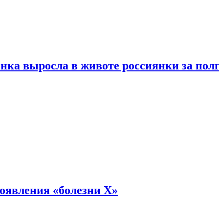
енка выросла в животе россиянки за пол
оявления «болезни Х»