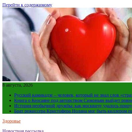
Перейти к содержимому
8 августа, 2026
Русский камикадзе – человек, который не знал слов «ст
Книга о Кеосаяне под авторством Симоньян выйдет ровн
История необычной дружбы: как москвичу удалось приру
Брат режиссера Кристофера Нолана мог быть киллером по
Здоровье
Новостная рассылка