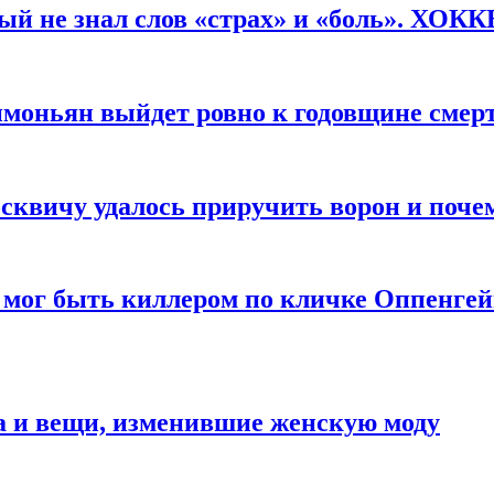
рый не знал слов «страх» и «боль». ХОК
имоньян выйдет ровно к годовщине смер
квичу удалось приручить ворон и почем
 мог быть киллером по кличке Оппенгей
а и вещи, изменившие женскую моду