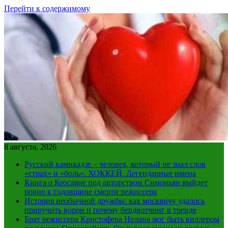
Перейти к содержимому
8 августа, 2026
Русский камикадзе – человек, который не знал слов
«страх» и «боль». ХОККЕЙ. Легендарные имена
Книга о Кеосаяне под авторством Симоньян выйдет
ровно к годовщине смерти режиссера
История необычной дружбы: как москвичу удалось
приручить ворон и почему бердвотчинг в тренде
Брат режиссера Кристофера Нолана мог быть киллером