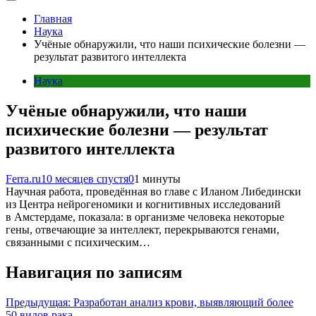
Главная
Наука
Учёные обнаружили, что наши психические болезни —
результат развитого интеллекта
Наука
Учёные обнаружили, что наши
психические болезни — результат
развитого интеллекта
Ferra.ru
10 месяцев спустя
0
1 минуты
Научная работа, проведённая во главе с Иланом Либедински
из Центра нейрогеномики и когнитивных исследований
в Амстердаме, показала: в организме человека некоторые
гены, отвечающие за интеллект, перекрываются генами,
связанными с психическим…
Навигация по записям
Предыдущая:
Разработан анализ крови, выявляющий более
50 видов рака