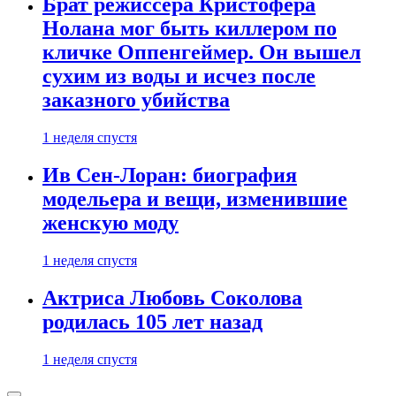
Брат режиссера Кристофера
Нолана мог быть киллером по
кличке Оппенгеймер. Он вышел
сухим из воды и исчез после
заказного убийства
1 неделя спустя
Ив Сен-Лоран: биография
модельера и вещи, изменившие
женскую моду
1 неделя спустя
Актриса Любовь Соколова
родилась 105 лет назад
1 неделя спустя