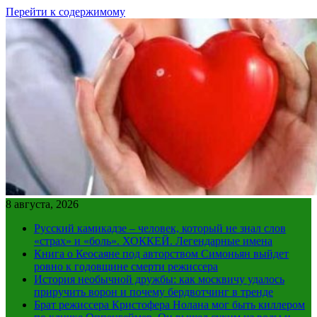
Перейти к содержимому
8 августа, 2026
Русский камикадзе – человек, который не знал слов
«страх» и «боль». ХОККЕЙ. Легендарные имена
Книга о Кеосаяне под авторством Симоньян выйдет
ровно к годовщине смерти режиссера
История необычной дружбы: как москвичу удалось
приручить ворон и почему бердвотчинг в тренде
Брат режиссера Кристофера Нолана мог быть киллером