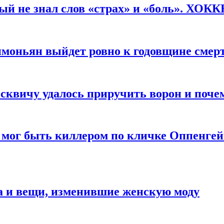
рый не знал слов «страх» и «боль». ХОК
имоньян выйдет ровно к годовщине смер
квичу удалось приручить ворон и почем
 мог быть киллером по кличке Оппенгей
а и вещи, изменившие женскую моду