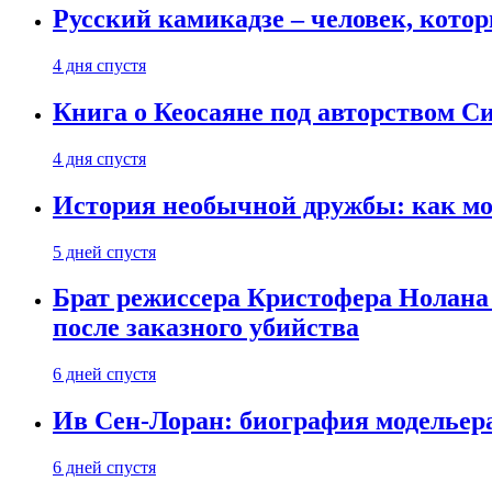
Русский камикадзе – человек, кото
4 дня спустя
Книга о Кеосаяне под авторством С
4 дня спустя
История необычной дружбы: как мос
5 дней спустя
Брат режиссера Кристофера Нолана
после заказного убийства
6 дней спустя
Ив Сен-Лоран: биография модельер
6 дней спустя