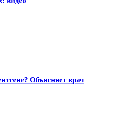
х: видео
ентгене? Объясняет врач