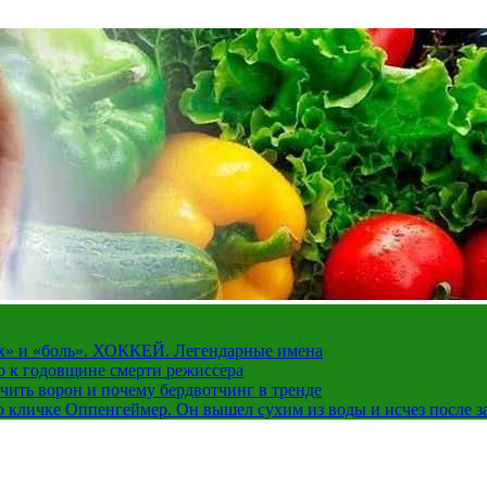
рах» и «боль». ХОККЕЙ. Легендарные имена
о к годовщине смерти режиссера
чить ворон и почему бердвотчинг в тренде
 кличке Оппенгеймер. Он вышел сухим из воды и исчез после з