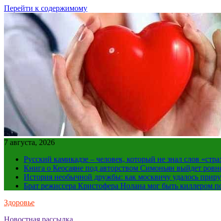
Перейти к содержимому
7 августа, 2026
Русский камикадзе – человек, который не знал слов «ст
Книга о Кеосаяне под авторством Симоньян выйдет ровн
История необычной дружбы: как москвичу удалось приру
Брат режиссера Кристофера Нолана мог быть киллером по
Здоровье
Новостная рассылка