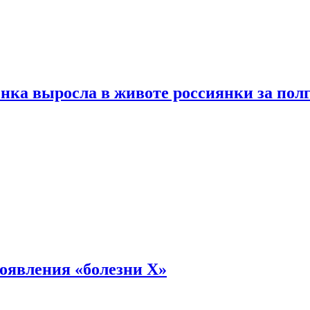
енка выросла в животе россиянки за пол
оявления «болезни Х»