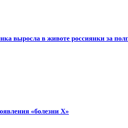
енка выросла в животе россиянки за пол
оявления «болезни Х»