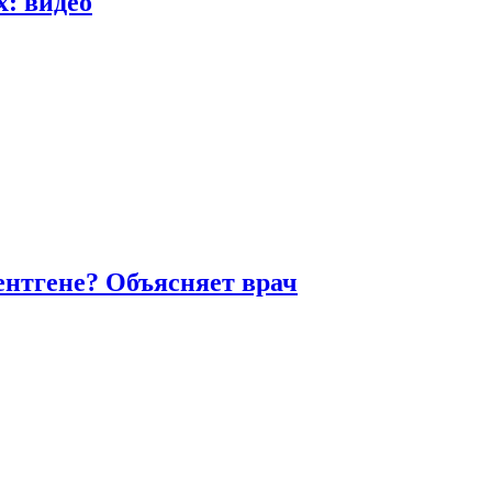
х: видео
ентгене? Объясняет врач