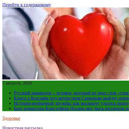
Перейти к содержимому
7 августа, 2026
Русский камикадзе – человек, который не знал слов «ст
Книга о Кеосаяне под авторством Симоньян выйдет ровн
История необычной дружбы: как москвичу удалось приру
Брат режиссера Кристофера Нолана мог быть киллером по
Здоровье
Новостная рассылка