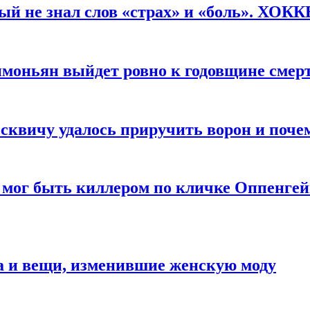
рый не знал слов «страх» и «боль». ХОК
имоньян выйдет ровно к годовщине смер
квичу удалось приручить ворон и почем
 мог быть киллером по кличке Оппенгей
а и вещи, изменившие женскую моду