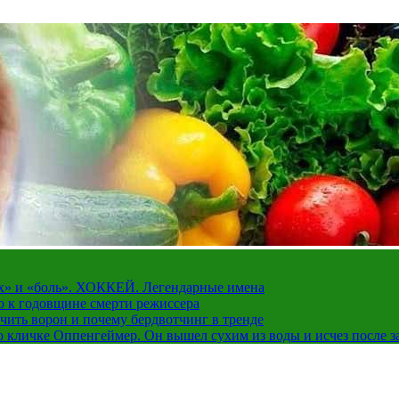
рах» и «боль». ХОККЕЙ. Легендарные имена
о к годовщине смерти режиссера
чить ворон и почему бердвотчинг в тренде
 кличке Оппенгеймер. Он вышел сухим из воды и исчез после з