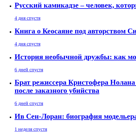
Русский камикадзе – человек, кото
4 дня спустя
Книга о Кеосаяне под авторством С
4 дня спустя
История необычной дружбы: как мос
6 дней спустя
Брат режиссера Кристофера Нолана
после заказного убийства
6 дней спустя
Ив Сен-Лоран: биография модельер
1 неделя спустя