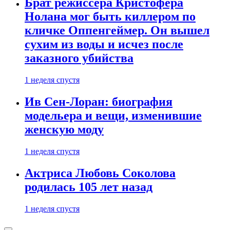
Брат режиссера Кристофера
Нолана мог быть киллером по
кличке Оппенгеймер. Он вышел
сухим из воды и исчез после
заказного убийства
1 неделя спустя
Ив Сен-Лоран: биография
модельера и вещи, изменившие
женскую моду
1 неделя спустя
Актриса Любовь Соколова
родилась 105 лет назад
1 неделя спустя