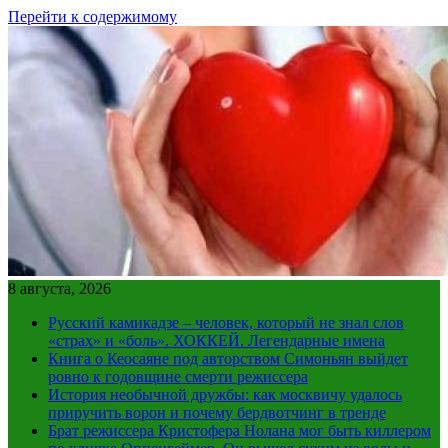
Перейти к содержимому
8 августа, 2026
Русский камикадзе – человек, который не знал слов
«страх» и «боль». ХОККЕЙ. Легендарные имена
Книга о Кеосаяне под авторством Симоньян выйдет
ровно к годовщине смерти режиссера
История необычной дружбы: как москвичу удалось
приручить ворон и почему бердвотчинг в тренде
Брат режиссера Кристофера Нолана мог быть киллером