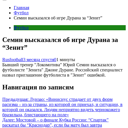
Главная
Футбол
Семин высказался об игре Дурана за “Зенит”
Футбол
Семин высказался об игре Дурана за
“Зенит”
Rusfootball
3 месяца спустя
0
1 минуты
Бывший тренер "Локомотива" Юрий Семин высказался о
футболисте "Зенита" Джоне Дуране. Российский специалист
назвал приглашение футболиста в "Зенит" ошибкой.
Навигация по записям
Предыдущая:
Луизао: «Винисиус страдает от двух форм
расизма – из-за страны, из которой он приехал, и ситуации, в
которой он оказался. Людям неприятно видеть чернокожего
бразильца, блистающего на поле»
Далее:
Мостовой – о финале Кубка России: “Спартак”
раскатал бы “Краснодар”, если бы матч был завтра