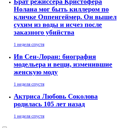
Брат режиссера Кристофера
Нолана мог быть киллером по
кличке Оппенгеймер. Он вышел
сухим из воды и исчез после
заказного убийства
1 неделя спустя
Ив Сен-Лоран: биография
модельера и вещи, изменившие
женскую моду
1 неделя спустя
Актриса Любовь Соколова
родилась 105 лет назад
1 неделя спустя