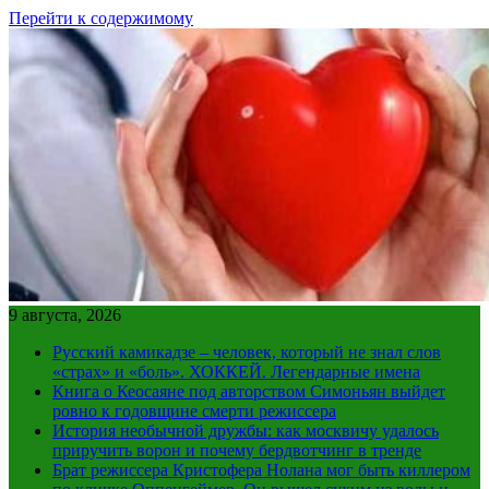
Перейти к содержимому
9 августа, 2026
Русский камикадзе – человек, который не знал слов
«страх» и «боль». ХОККЕЙ. Легендарные имена
Книга о Кеосаяне под авторством Симоньян выйдет
ровно к годовщине смерти режиссера
История необычной дружбы: как москвичу удалось
приручить ворон и почему бердвотчинг в тренде
Брат режиссера Кристофера Нолана мог быть киллером