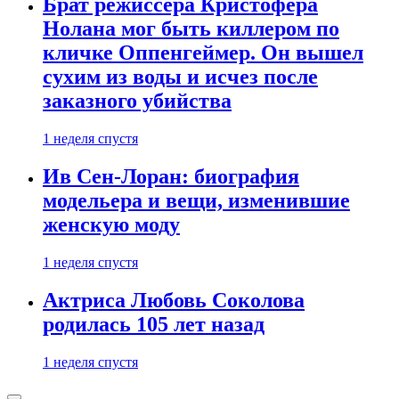
Брат режиссера Кристофера
Нолана мог быть киллером по
кличке Оппенгеймер. Он вышел
сухим из воды и исчез после
заказного убийства
1 неделя спустя
Ив Сен-Лоран: биография
модельера и вещи, изменившие
женскую моду
1 неделя спустя
Актриса Любовь Соколова
родилась 105 лет назад
1 неделя спустя