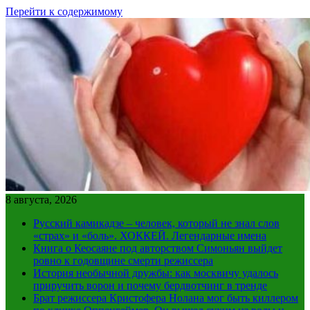
Перейти к содержимому
8 августа, 2026
Русский камикадзе – человек, который не знал слов
«страх» и «боль». ХОККЕЙ. Легендарные имена
Книга о Кеосаяне под авторством Симоньян выйдет
ровно к годовщине смерти режиссера
История необычной дружбы: как москвичу удалось
приручить ворон и почему бердвотчинг в тренде
Брат режиссера Кристофера Нолана мог быть киллером