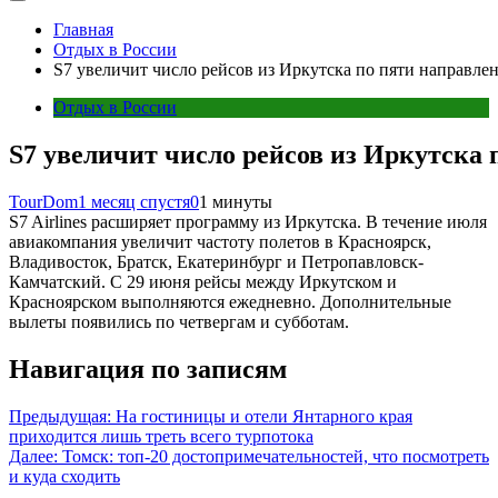
Главная
Отдых в России
S7 увеличит число рейсов из Иркутска по пяти направле
Отдых в России
S7 увеличит число рейсов из Иркутска
TourDom
1 месяц спустя
0
1 минуты
S7 Airlines расширяет программу из Иркутска. В течение июля
авиакомпания увеличит частоту полетов в Красноярск,
Владивосток, Братск, Екатеринбург и Петропавловск-
Камчатский. С 29 июня рейсы между Иркутском и
Красноярском выполняются ежедневно. Дополнительные
вылеты появились по четвергам и субботам.
Навигация по записям
Предыдущая:
На гостиницы и отели Янтарного края
приходится лишь треть всего турпотока
Далее:
Томск: топ-20 достопримечательностей, что посмотреть
и куда сходить