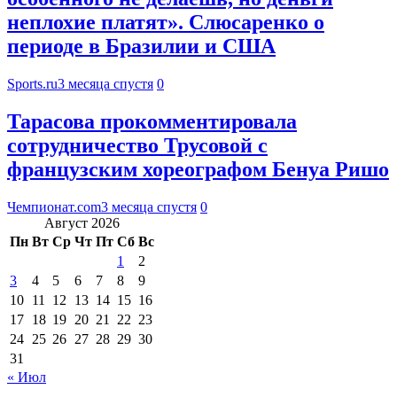
неплохие платят». Слюсаренко о
периоде в Бразилии и США
Sports.ru
3 месяца спустя
0
Тарасова прокомментировала
сотрудничество Трусовой с
французским хореографом Бенуа Ришо
Чемпионат.com
3 месяца спустя
0
Август 2026
Пн
Вт
Ср
Чт
Пт
Сб
Вс
1
2
3
4
5
6
7
8
9
10
11
12
13
14
15
16
17
18
19
20
21
22
23
24
25
26
27
28
29
30
31
« Июл