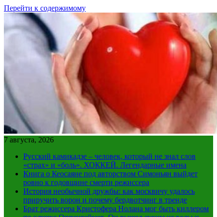
Перейти к содержимому
7 августа, 2026
Русский камикадзе – человек, который не знал слов
«страх» и «боль». ХОККЕЙ. Легендарные имена
Книга о Кеосаяне под авторством Симоньян выйдет
ровно к годовщине смерти режиссера
История необычной дружбы: как москвичу удалось
приручить ворон и почему бердвотчинг в тренде
Брат режиссера Кристофера Нолана мог быть киллером