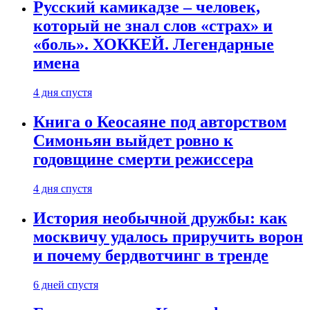
Русский камикадзе – человек,
который не знал слов «страх» и
«боль». ХОККЕЙ. Легендарные
имена
4 дня спустя
Книга о Кеосаяне под авторством
Симоньян выйдет ровно к
годовщине смерти режиссера
4 дня спустя
История необычной дружбы: как
москвичу удалось приручить ворон
и почему бердвотчинг в тренде
6 дней спустя