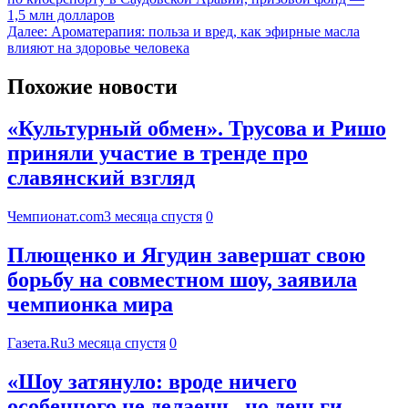
1,5 млн долларов
Далее:
Ароматерапия: польза и вред, как эфирные масла
влияют на здоровье человека
Похожие новости
«Культурный обмен». Трусова и Ришо
приняли участие в тренде про
славянский взгляд
Чемпионат.com
3 месяца спустя
0
Плющенко и Ягудин завершат свою
борьбу на совместном шоу, заявила
чемпионка мира
Газета.Ru
3 месяца спустя
0
«Шоу затянуло: вроде ничего
особенного не делаешь, но деньги