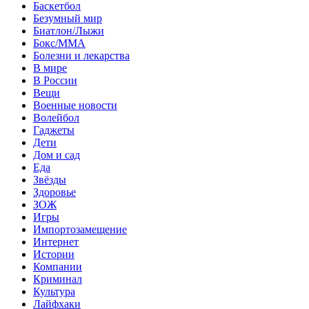
Баскетбол
Безумный мир
Биатлон/Лыжи
Бокс/MMA
Болезни и лекарства
В мире
В России
Вещи
Военные новости
Волейбол
Гаджеты
Дети
Дом и сад
Еда
Звёзды
Здоровье
ЗОЖ
Игры
Импортозамещение
Интернет
Истории
Компании
Криминал
Культура
Лайфхаки