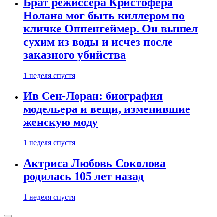
Брат режиссера Кристофера
Нолана мог быть киллером по
кличке Оппенгеймер. Он вышел
сухим из воды и исчез после
заказного убийства
1 неделя спустя
Ив Сен-Лоран: биография
модельера и вещи, изменившие
женскую моду
1 неделя спустя
Актриса Любовь Соколова
родилась 105 лет назад
1 неделя спустя