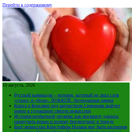
Перейти к содержимому
10 августа, 2026
Русский камикадзе – человек, который не знал слов
«страх» и «боль». ХОККЕЙ. Легендарные имена
Книга о Кеосаяне под авторством Симоньян выйдет
ровно к годовщине смерти режиссера
История необычной дружбы: как москвичу удалось
приручить ворон и почему бердвотчинг в тренде
Брат режиссера Кристофера Нолана мог быть киллером