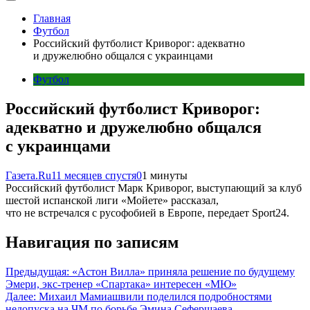
Главная
Футбол
Российский футболист Криворог: адекватно
и дружелюбно общался с украинцами
Футбол
Российский футболист Криворог:
адекватно и дружелюбно общался
с украинцами
Газета.Ru
11 месяцев спустя
0
1 минуты
Российский футболист Марк Криворог, выступающий за клуб
шестой испанской лиги «Мойете» рассказал,
что не встречался с русофобией в Европе, передает Sport24.
Навигация по записям
Предыдущая:
«Астон Вилла» приняла решение по будущему
Эмери, экс-тренер «Спартака» интересен «МЮ»
Далее:
Михаил Мамиашвили поделился подробностями
недопуска на ЧМ по борьбе Эмина Сефершаева