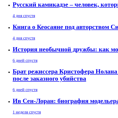
Русский камикадзе – человек, кото
4 дня спустя
Книга о Кеосаяне под авторством С
4 дня спустя
История необычной дружбы: как мос
6 дней спустя
Брат режиссера Кристофера Нолана
после заказного убийства
6 дней спустя
Ив Сен-Лоран: биография модельер
1 неделя спустя