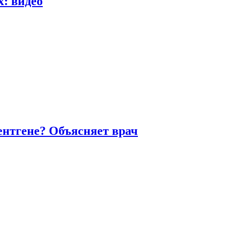
х: видео
ентгене? Объясняет врач