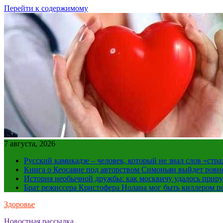
Перейти к содержимому
7 августа, 2026
Русский камикадзе – человек, который не знал слов «ст
Книга о Кеосаяне под авторством Симоньян выйдет ровн
История необычной дружбы: как москвичу удалось приру
Брат режиссера Кристофера Нолана мог быть киллером по
Здоровье
Новостная рассылка