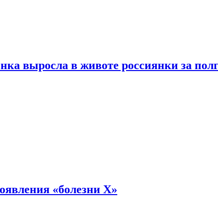
енка выросла в животе россиянки за пол
оявления «болезни Х»