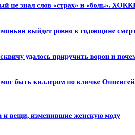
рый не знал слов «страх» и «боль». ХОК
имоньян выйдет ровно к годовщине смер
квичу удалось приручить ворон и почем
 мог быть киллером по кличке Оппенгей
а и вещи, изменившие женскую моду