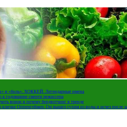
рах» и «боль». ХОККЕЙ. Легендарные имена
о к годовщине смерти режиссера
чить ворон и почему бердвотчинг в тренде
 кличке Оппенгеймер. Он вышел сухим из воды и исчез после з