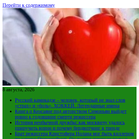
Перейти к содержимому
8 августа, 2026
Русский камикадзе – человек, который не знал слов
«страх» и «боль». ХОККЕЙ. Легендарные имена
Книга о Кеосаяне под авторством Симоньян выйдет
ровно к годовщине смерти режиссера
История необычной дружбы: как москвичу удалось
приручить ворон и почему бердвотчинг в тренде
Брат режиссера Кристофера Нолана мог быть киллером