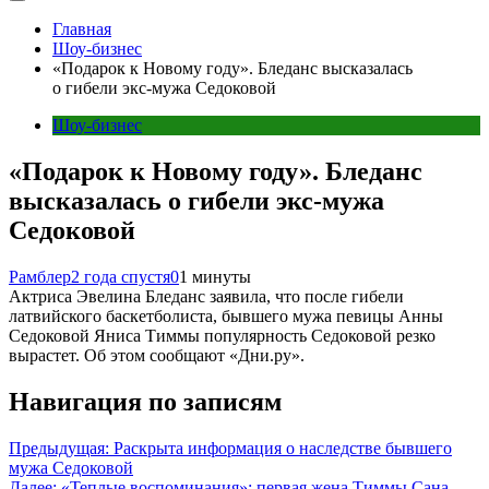
Главная
Шоу-бизнес
«Подарок к Новому году». Бледанс высказалась
о гибели экс-мужа Седоковой
Шоу-бизнес
«Подарок к Новому году». Бледанс
высказалась о гибели экс-мужа
Седоковой
Рамблер
2 года спустя
0
1 минуты
Актриса Эвелина Бледанс заявила, что после гибели
латвийского баскетболиста, бывшего мужа певицы Анны
Седоковой Яниса Тиммы популярность Седоковой резко
вырастет. Об этом сообщают «Дни.ру».
Навигация по записям
Предыдущая:
Раскрыта информация о наследстве бывшего
мужа Седоковой
Далее:
«Теплые воспоминания»: первая жена Тиммы Сана