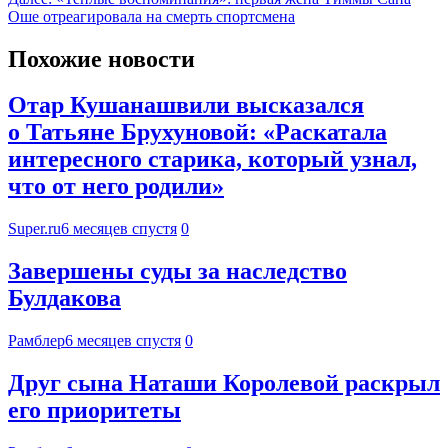
Оше отреагировала на смерть спортсмена
Похожие новости
Отар Кушанашвили высказался
о Татьяне Брухуновой: «Раскатала
интересного старика, который узнал,
что от него родили»
Super.ru
6 месяцев спустя
0
Завершены суды за наследство
Булдакова
Рамблер
6 месяцев спустя
0
Друг сына Наташи Королевой раскрыл
его приоритеты