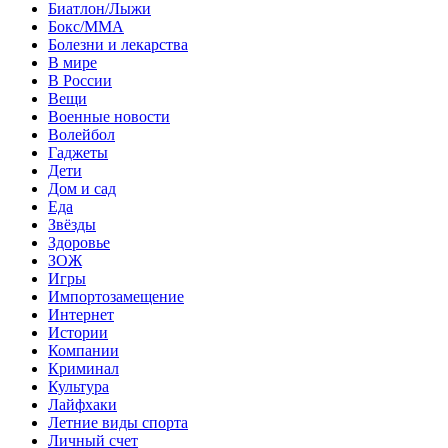
Биатлон/Лыжи
Бокс/MMA
Болезни и лекарства
В мире
В России
Вещи
Военные новости
Волейбол
Гаджеты
Дети
Дом и сад
Еда
Звёзды
Здоровье
ЗОЖ
Игры
Импортозамещение
Интернет
Истории
Компании
Криминал
Культура
Лайфхаки
Летние виды спорта
Личный счет