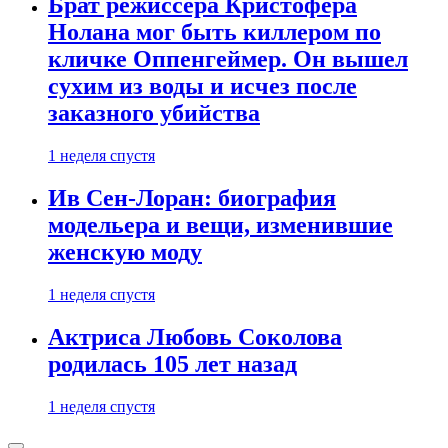
Брат режиссера Кристофера
Нолана мог быть киллером по
кличке Оппенгеймер. Он вышел
сухим из воды и исчез после
заказного убийства
1 неделя спустя
Ив Сен-Лоран: биография
модельера и вещи, изменившие
женскую моду
1 неделя спустя
Актриса Любовь Соколова
родилась 105 лет назад
1 неделя спустя