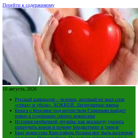
Перейти к содержимому
10 августа, 2026
Русский камикадзе – человек, который не знал слов
«страх» и «боль». ХОККЕЙ. Легендарные имена
Книга о Кеосаяне под авторством Симоньян выйдет
ровно к годовщине смерти режиссера
История необычной дружбы: как москвичу удалось
приручить ворон и почему бердвотчинг в тренде
Брат режиссера Кристофера Нолана мог быть киллером