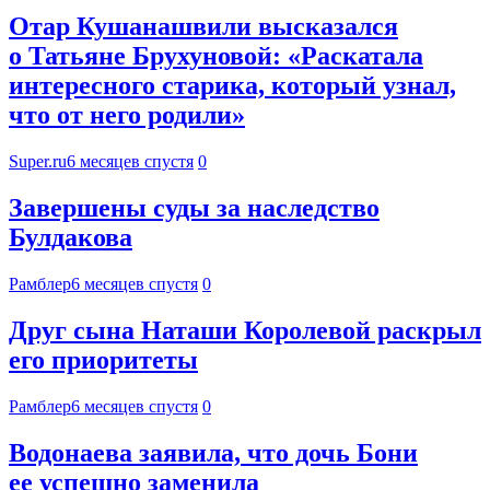
Отар Кушанашвили высказался
о Татьяне Брухуновой: «Раскатала
интересного старика, который узнал,
что от него родили»
Super.ru
6 месяцев спустя
0
Завершены суды за наследство
Булдакова
Рамблер
6 месяцев спустя
0
Друг сына Наташи Королевой раскрыл
его приоритеты
Рамблер
6 месяцев спустя
0
Водонаева заявила, что дочь Бони
ее успешно заменила