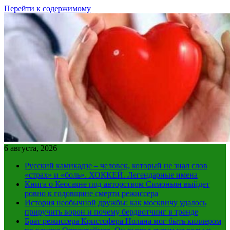
Перейти к содержимому
6 августа, 2026
Русский камикадзе – человек, который не знал слов
«страх» и «боль». ХОККЕЙ. Легендарные имена
Книга о Кеосаяне под авторством Симоньян выйдет
ровно к годовщине смерти режиссера
История необычной дружбы: как москвичу удалось
приручить ворон и почему бердвотчинг в тренде
Брат режиссера Кристофера Нолана мог быть киллером