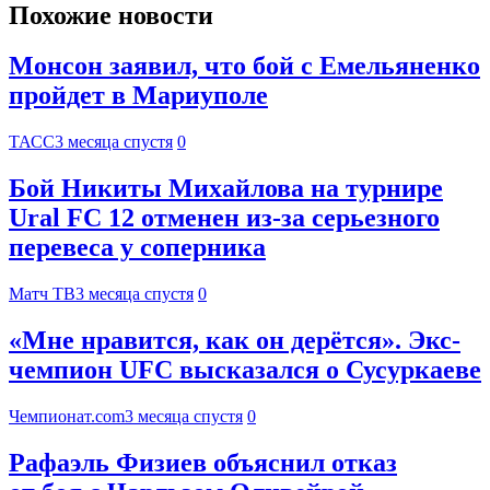
Похожие новости
Монсон заявил, что бой с Емельяненко
пройдет в Мариуполе
ТАСС
3 месяца спустя
0
Бой Никиты Михайлова на турнире
Ural FC 12 отменен из‑за серьезного
перевеса у соперника
Матч ТВ
3 месяца спустя
0
«Мне нравится, как он дерётся». Экс-
чемпион UFC высказался о Сусуркаеве
Чемпионат.com
3 месяца спустя
0
Рафаэль Физиев объяснил отказ