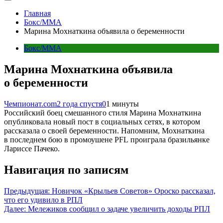
Главная
Бокс/MMA
Марина Мохнаткина объявила о беременности
Бокс/MMA
Марина Мохнаткина объявила
о беременности
Чемпионат.com
2 года спустя
0
1 минуты
Российский боец смешанного стиля Марина Мохнаткина
опубликовала новый пост в социальных сетях, в котором
рассказала о своей беременности. Напомним, Мохнаткина
в последнем бою в промоушене PFL проиграла бразильянке
Лариссе Пачеко.
Навигация по записям
Предыдущая:
Новичок «Крыльев Советов» Ороско рассказал,
что его удивило в РПЛ
Далее:
Мележиков сообщил о задаче увеличить доходы РПЛ