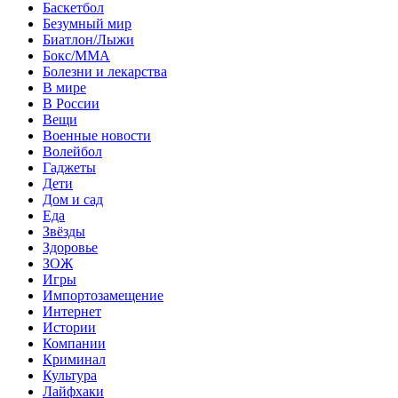
Баскетбол
Безумный мир
Биатлон/Лыжи
Бокс/MMA
Болезни и лекарства
В мире
В России
Вещи
Военные новости
Волейбол
Гаджеты
Дети
Дом и сад
Еда
Звёзды
Здоровье
ЗОЖ
Игры
Импортозамещение
Интернет
Истории
Компании
Криминал
Культура
Лайфхаки