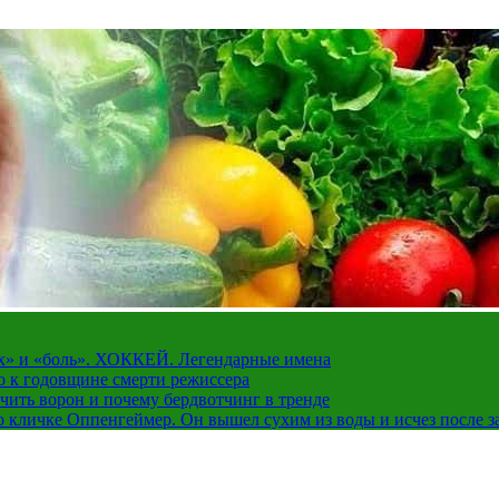
рах» и «боль». ХОККЕЙ. Легендарные имена
о к годовщине смерти режиссера
чить ворон и почему бердвотчинг в тренде
 кличке Оппенгеймер. Он вышел сухим из воды и исчез после з