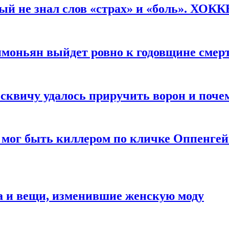
рый не знал слов «страх» и «боль». ХОК
имоньян выйдет ровно к годовщине смер
квичу удалось приручить ворон и почем
 мог быть киллером по кличке Оппенгей
а и вещи, изменившие женскую моду