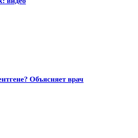
х: видео
ентгене? Объясняет врач