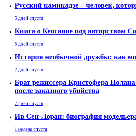
Русский камикадзе – человек, кото
5 дней спустя
Книга о Кеосаяне под авторством С
5 дней спустя
История необычной дружбы: как мос
7 дней спустя
Брат режиссера Кристофера Нолана
после заказного убийства
7 дней спустя
Ив Сен-Лоран: биография модельер
1 неделя спустя