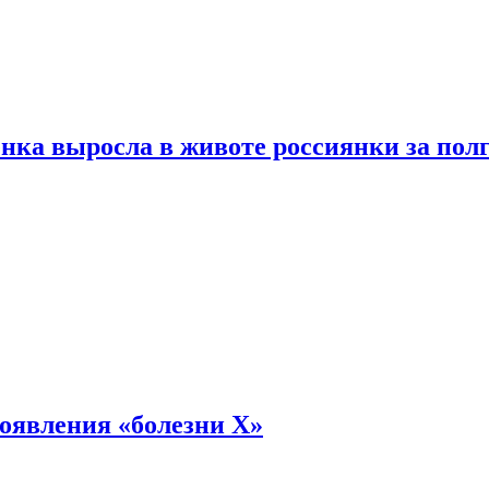
енка выросла в животе россиянки за пол
оявления «болезни Х»