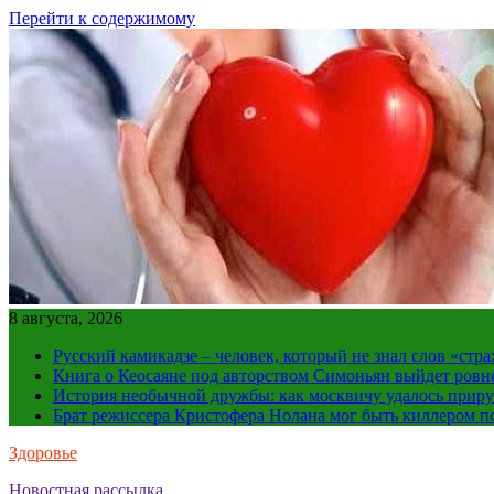
Перейти к содержимому
8 августа, 2026
Русский камикадзе – человек, который не знал слов «ст
Книга о Кеосаяне под авторством Симоньян выйдет ровн
История необычной дружбы: как москвичу удалось приру
Брат режиссера Кристофера Нолана мог быть киллером по
Здоровье
Новостная рассылка