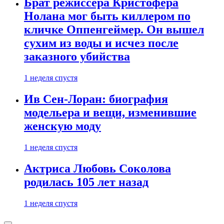
Брат режиссера Кристофера
Нолана мог быть киллером по
кличке Оппенгеймер. Он вышел
сухим из воды и исчез после
заказного убийства
1 неделя спустя
Ив Сен-Лоран: биография
модельера и вещи, изменившие
женскую моду
1 неделя спустя
Актриса Любовь Соколова
родилась 105 лет назад
1 неделя спустя