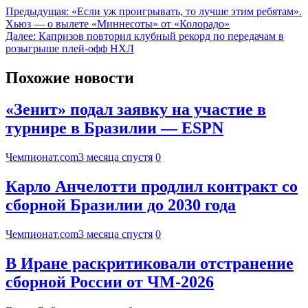
Предыдущая:
«Если уж проигрывать, то лучше этим ребятам».
Хьюз — о вылете «Миннесоты» от «Колорадо»
Далее:
Капризов повторил клубный рекорд по передачам в
розыгрыше плей-офф НХЛ
Похожие новости
«Зенит» подал заявку на участие в
турнире в Бразилии — ESPN
Чемпионат.com
3 месяца спустя
0
Карло Анчелотти продлил контракт со
сборной Бразилии до 2030 года
Чемпионат.com
3 месяца спустя
0
В Иране раскритиковали отстранение
сборной России от ЧМ-2026