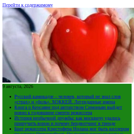
Перейти к содержимому
9 августа, 2026
Русский камикадзе – человек, который не знал слов
«страх» и «боль». ХОККЕЙ. Легендарные имена
Книга о Кеосаяне под авторством Симоньян выйдет
ровно к годовщине смерти режиссера
История необычной дружбы: как москвичу удалось
приручить ворон и почему бердвотчинг в тренде
Брат режиссера Кристофера Нолана мог быть киллером