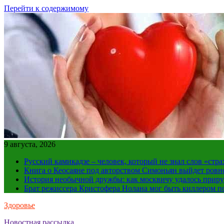
Перейти к содержимому
9 августа, 2026
Русский камикадзе – человек, который не знал слов «ст
Книга о Кеосаяне под авторством Симоньян выйдет ровн
История необычной дружбы: как москвичу удалось приру
Брат режиссера Кристофера Нолана мог быть киллером по
Здоровье
Новостная рассылка