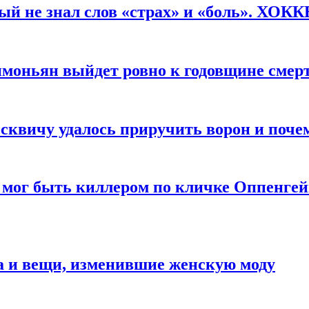
рый не знал слов «страх» и «боль». ХОК
имоньян выйдет ровно к годовщине смер
квичу удалось приручить ворон и почем
 мог быть киллером по кличке Оппенгей
а и вещи, изменившие женскую моду