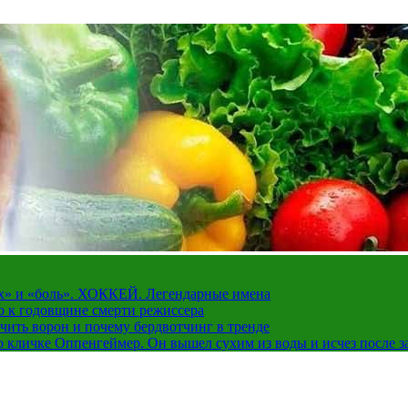
рах» и «боль». ХОККЕЙ. Легендарные имена
о к годовщине смерти режиссера
чить ворон и почему бердвотчинг в тренде
 кличке Оппенгеймер. Он вышел сухим из воды и исчез после з