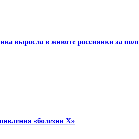
енка выросла в животе россиянки за пол
оявления «болезни Х»