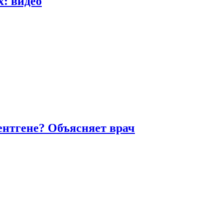
х: видео
ентгене? Объясняет врач