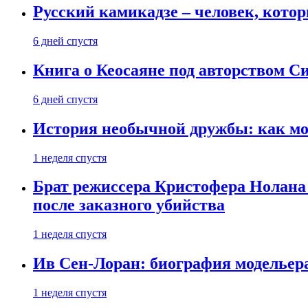
Русский камикадзе – человек, кото
6 дней спустя
Книга о Кеосаяне под авторством С
6 дней спустя
История необычной дружбы: как мос
1 неделя спустя
Брат режиссера Кристофера Нолана
после заказного убийства
1 неделя спустя
Ив Сен-Лоран: биография модельер
1 неделя спустя