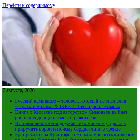
Перейти к содержимому
7 августа, 2026
Русский камикадзе – человек, который не знал слов
«страх» и «боль». ХОККЕЙ. Легендарные имена
Книга о Кеосаяне под авторством Симоньян выйдет
ровно к годовщине смерти режиссера
История необычной дружбы: как москвичу удалось
приручить ворон и почему бердвотчинг в тренде
Брат режиссера Кристофера Нолана мог быть киллером