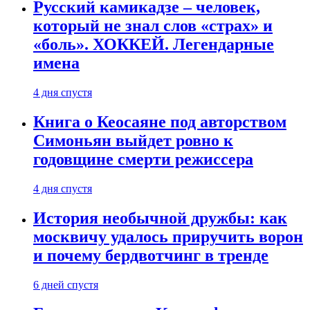
Русский камикадзе – человек,
который не знал слов «страх» и
«боль». ХОККЕЙ. Легендарные
имена
4 дня спустя
Книга о Кеосаяне под авторством
Симоньян выйдет ровно к
годовщине смерти режиссера
4 дня спустя
История необычной дружбы: как
москвичу удалось приручить ворон
и почему бердвотчинг в тренде
6 дней спустя