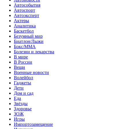
Автособытия
Автоспорт
Автоэксперт
Актеры
Аналитика
Баскетбол
Безумный мир
Биатлон/Лыжи
Бокс/MMA
Болезни и лекарства
В мире
В России
Вещи
Военные новости
Волейбол
Гаджеты
Дети
Дом и сад
Еда
Звёзды
Здоровье
ЗОЖ
Игры
Импортозамещение