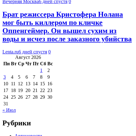
Вечерняя Москва
6 дней спустя
0
Брат режиссера Кристофера Нолана
мог быть киллером по кличке
Оппенгеймер. Он вышел сухим из
воды и исчез после заказного убийства
Lenta.ru
6 дней спустя
0
Август 2026
Пн
Вт
Ср
Чт
Пт
Сб
Вс
1
2
3
4
5
6
7
8
9
10
11
12
13
14
15
16
17
18
19
20
21
22
23
24
25
26
27
28
29
30
31
« Июл
Рубрики
Автоновости