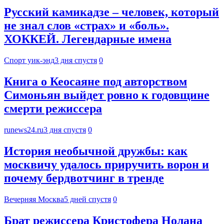
Русский камикадзе – человек, который
не знал слов «страх» и «боль».
ХОККЕЙ. Легендарные имена
Спорт уик-энд
3 дня спустя
0
Книга о Кеосаяне под авторством
Симоньян выйдет ровно к годовщине
смерти режиссера
runews24.ru
3 дня спустя
0
История необычной дружбы: как
москвичу удалось приручить ворон и
почему бердвотчинг в тренде
Вечерняя Москва
5 дней спустя
0
Брат режиссера Кристофера Нолана