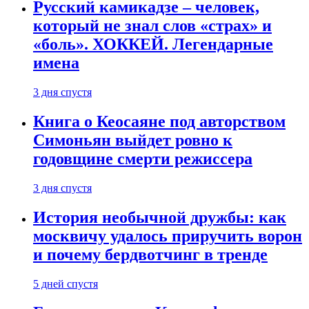
Русский камикадзе – человек,
который не знал слов «страх» и
«боль». ХОККЕЙ. Легендарные
имена
3 дня спустя
Книга о Кеосаяне под авторством
Симоньян выйдет ровно к
годовщине смерти режиссера
3 дня спустя
История необычной дружбы: как
москвичу удалось приручить ворон
и почему бердвотчинг в тренде
5 дней спустя