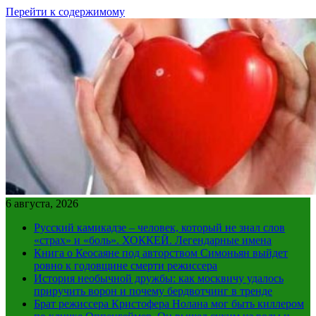
Перейти к содержимому
6 августа, 2026
Русский камикадзе – человек, который не знал слов
«страх» и «боль». ХОККЕЙ. Легендарные имена
Книга о Кеосаяне под авторством Симоньян выйдет
ровно к годовщине смерти режиссера
История необычной дружбы: как москвичу удалось
приручить ворон и почему бердвотчинг в тренде
Брат режиссера Кристофера Нолана мог быть киллером