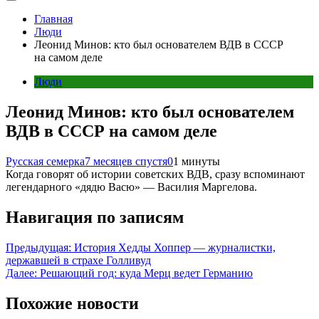
Главная
Люди
Леонид Минов: кто был основателем ВДВ в СССР
на самом деле
Люди
Леонид Минов: кто был основателем
ВДВ в СССР на самом деле
Русская семерка
7 месяцев спустя
0
1 минуты
Когда говорят об истории советских ВДВ, сразу вспоминают
легендарного «дядю Васю» — Василия Маргелова.
Навигация по записям
Предыдущая:
История Хедды Хоппер — журналистки,
державшей в страхе Голливуд
Далее:
Решающий год: куда Мерц ведет Германию
Похожие новости