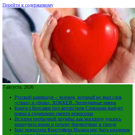
Перейти к содержимому
7 августа, 2026
Русский камикадзе – человек, который не знал слов
«страх» и «боль». ХОККЕЙ. Легендарные имена
Книга о Кеосаяне под авторством Симоньян выйдет
ровно к годовщине смерти режиссера
История необычной дружбы: как москвичу удалось
приручить ворон и почему бердвотчинг в тренде
Брат режиссера Кристофера Нолана мог быть киллером