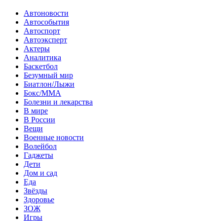
Автоновости
Автособытия
Автоспорт
Автоэксперт
Актеры
Аналитика
Баскетбол
Безумный мир
Биатлон/Лыжи
Бокс/MMA
Болезни и лекарства
В мире
В России
Вещи
Военные новости
Волейбол
Гаджеты
Дети
Дом и сад
Еда
Звёзды
Здоровье
ЗОЖ
Игры