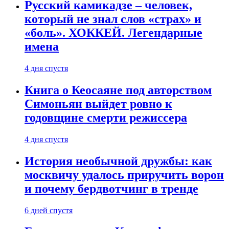
Русский камикадзе – человек,
который не знал слов «страх» и
«боль». ХОККЕЙ. Легендарные
имена
4 дня спустя
Книга о Кеосаяне под авторством
Симоньян выйдет ровно к
годовщине смерти режиссера
4 дня спустя
История необычной дружбы: как
москвичу удалось приручить ворон
и почему бердвотчинг в тренде
6 дней спустя