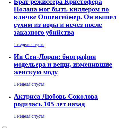
Брат режиссера Кристофера
Нолана мог быть киллером по
кличке Оппенгеймер. Он вышел
сухим из воды и исчез после
заказного убийства
1 неделя спустя
Ив Сен-Лоран: биография
модельера и вещи, изменившие
женскую моду
1 неделя спустя
Актриса Любовь Соколова
родилась 105 лет назад
1 неделя спустя