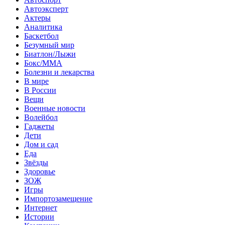
Автоэксперт
Актеры
Аналитика
Баскетбол
Безумный мир
Биатлон/Лыжи
Бокс/MMA
Болезни и лекарства
В мире
В России
Вещи
Военные новости
Волейбол
Гаджеты
Дети
Дом и сад
Еда
Звёзды
Здоровье
ЗОЖ
Игры
Импортозамещение
Интернет
Истории