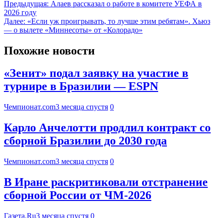
Предыдущая:
Алаев рассказал о работе в комитете УЕФА в
2026 году
Далее:
«Если уж проигрывать, то лучше этим ребятам». Хьюз
— о вылете «Миннесоты» от «Колорадо»
Похожие новости
«Зенит» подал заявку на участие в
турнире в Бразилии — ESPN
Чемпионат.com
3 месяца спустя
0
Карло Анчелотти продлил контракт со
сборной Бразилии до 2030 года
Чемпионат.com
3 месяца спустя
0
В Иране раскритиковали отстранение
сборной России от ЧМ-2026
Газета.Ru
3 месяца спустя
0