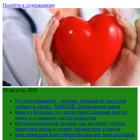
Перейти к содержимому
10 августа, 2026
Русский камикадзе – человек, который не знал слов
«страх» и «боль». ХОККЕЙ. Легендарные имена
Книга о Кеосаяне под авторством Симоньян выйдет
ровно к годовщине смерти режиссера
История необычной дружбы: как москвичу удалось
приручить ворон и почему бердвотчинг в тренде
Брат режиссера Кристофера Нолана мог быть киллером