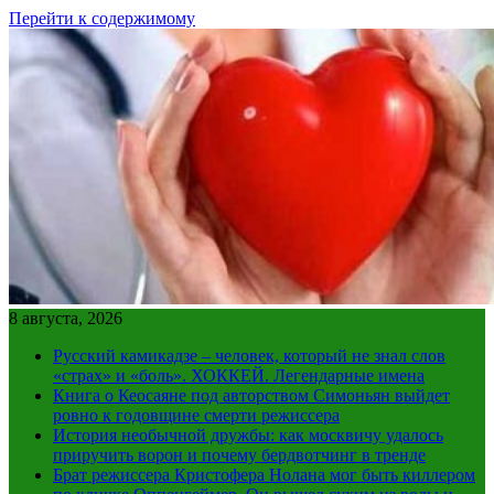
Перейти к содержимому
8 августа, 2026
Русский камикадзе – человек, который не знал слов
«страх» и «боль». ХОККЕЙ. Легендарные имена
Книга о Кеосаяне под авторством Симоньян выйдет
ровно к годовщине смерти режиссера
История необычной дружбы: как москвичу удалось
приручить ворон и почему бердвотчинг в тренде
Брат режиссера Кристофера Нолана мог быть киллером