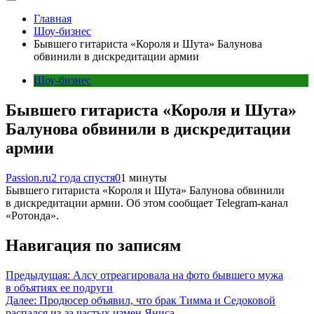
Главная
Шоу-бизнес
Бывшего гитариста «Короля и Шута» Балунова
обвинили в дискредитации армии
Шоу-бизнес
Бывшего гитариста «Короля и Шута»
Балунова обвинили в дискредитации
армии
Passion.ru
2 года спустя
0
1 минуты
Бывшего гитариста «Короля и Шута» Балунова обвинили
в дискредитации армии. Об этом сообщает Telegram-канал
«Ротонда».
Навигация по записям
Предыдущая:
Алсу отреагировала на фото бывшего мужа
в объятиях ее подруги
Далее:
Продюсер объявил, что брак Тимма и Седоковой
распался из-за частых измен Яниса