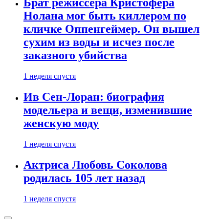
Брат режиссера Кристофера
Нолана мог быть киллером по
кличке Оппенгеймер. Он вышел
сухим из воды и исчез после
заказного убийства
1 неделя спустя
Ив Сен-Лоран: биография
модельера и вещи, изменившие
женскую моду
1 неделя спустя
Актриса Любовь Соколова
родилась 105 лет назад
1 неделя спустя