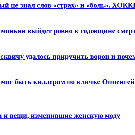
рый не знал слов «страх» и «боль». ХОК
имоньян выйдет ровно к годовщине смер
квичу удалось приручить ворон и почем
 мог быть киллером по кличке Оппенгей
а и вещи, изменившие женскую моду