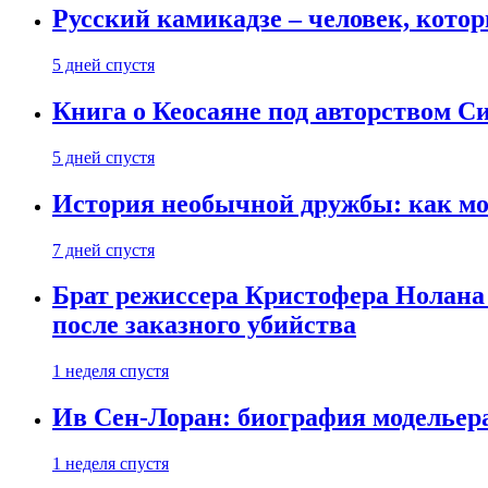
Русский камикадзе – человек, кото
5 дней спустя
Книга о Кеосаяне под авторством С
5 дней спустя
История необычной дружбы: как мос
7 дней спустя
Брат режиссера Кристофера Нолана
после заказного убийства
1 неделя спустя
Ив Сен-Лоран: биография модельер
1 неделя спустя