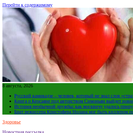
Перейти к содержимому
8 августа, 2026
Русский камикадзе – человек, который не знал слов «ст
Книга о Кеосаяне под авторством Симоньян выйдет ровн
История необычной дружбы: как москвичу удалось приру
Брат режиссера Кристофера Нолана мог быть киллером по
Здоровье
Новостная рассылка