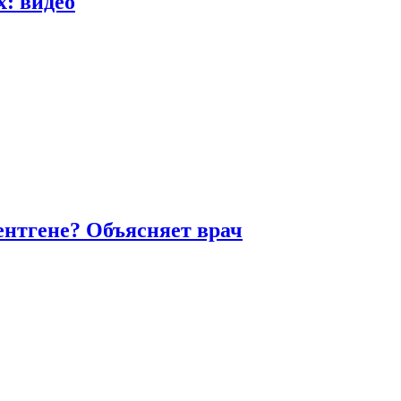
х: видео
ентгене? Объясняет врач