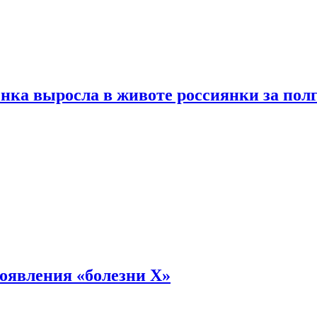
енка выросла в животе россиянки за пол
оявления «болезни Х»