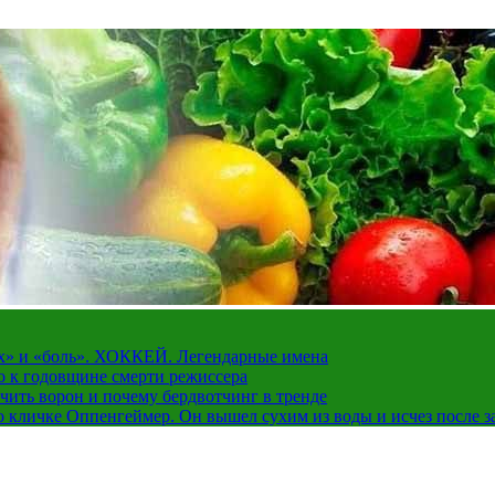
рах» и «боль». ХОККЕЙ. Легендарные имена
о к годовщине смерти режиссера
чить ворон и почему бердвотчинг в тренде
 кличке Оппенгеймер. Он вышел сухим из воды и исчез после з