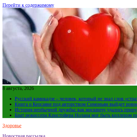
Перейти к содержимому
8 августа, 2026
Русский камикадзе – человек, который не знал слов «ст
Книга о Кеосаяне под авторством Симоньян выйдет ровн
История необычной дружбы: как москвичу удалось приру
Брат режиссера Кристофера Нолана мог быть киллером по
Здоровье
Новостная рассылка