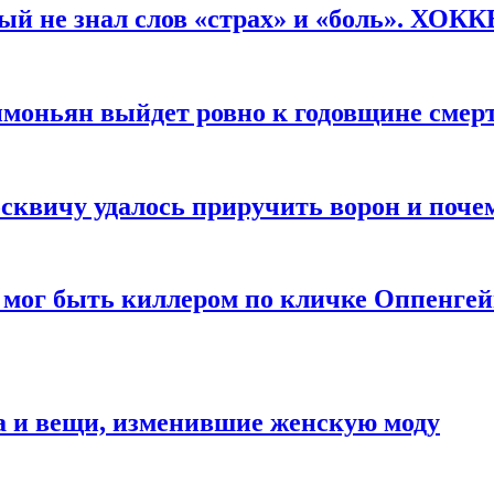
рый не знал слов «страх» и «боль». ХОК
имоньян выйдет ровно к годовщине смер
квичу удалось приручить ворон и почем
 мог быть киллером по кличке Оппенгей
а и вещи, изменившие женскую моду