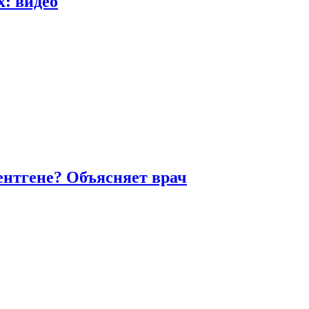
х: видео
ентгене? Объясняет врач