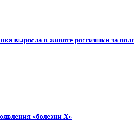
енка выросла в животе россиянки за пол
оявления «болезни Х»