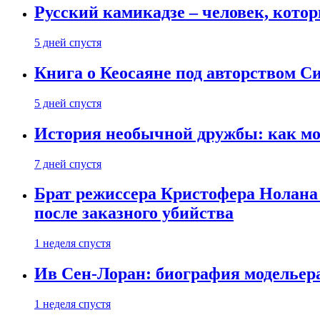
Русский камикадзе – человек, кото
5 дней спустя
Книга о Кеосаяне под авторством С
5 дней спустя
История необычной дружбы: как мос
7 дней спустя
Брат режиссера Кристофера Нолана
после заказного убийства
1 неделя спустя
Ив Сен-Лоран: биография модельер
1 неделя спустя