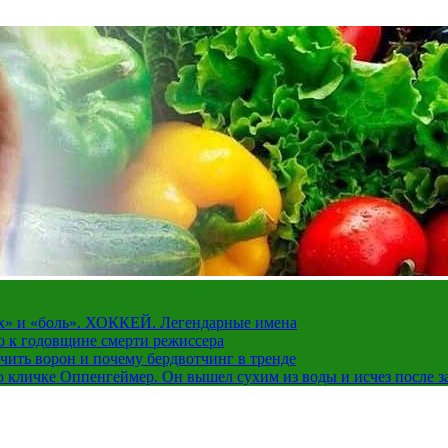
рах» и «боль». ХОККЕЙ. Легендарные имена
о к годовщине смерти режиссера
чить ворон и почему бердвотчинг в тренде
 кличке Оппенгеймер. Он вышел сухим из воды и исчез после з