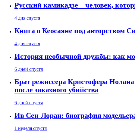
Русский камикадзе – человек, кото
4 дня спустя
Книга о Кеосаяне под авторством С
4 дня спустя
История необычной дружбы: как мос
6 дней спустя
Брат режиссера Кристофера Нолана
после заказного убийства
6 дней спустя
Ив Сен-Лоран: биография модельер
1 неделя спустя