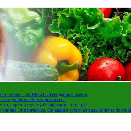
рах» и «боль». ХОККЕЙ. Легендарные имена
о к годовщине смерти режиссера
чить ворон и почему бердвотчинг в тренде
 кличке Оппенгеймер. Он вышел сухим из воды и исчез после з