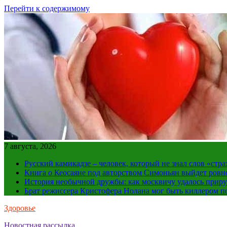
Перейти к содержимому
7 августа, 2026
Русский камикадзе – человек, который не знал слов «ст
Книга о Кеосаяне под авторством Симоньян выйдет ровн
История необычной дружбы: как москвичу удалось приру
Брат режиссера Кристофера Нолана мог быть киллером по
Здоровье
Новостная рассылка