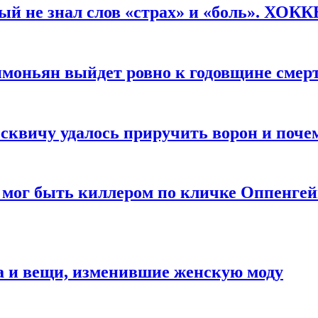
рый не знал слов «страх» и «боль». ХОК
имоньян выйдет ровно к годовщине смер
квичу удалось приручить ворон и почем
 мог быть киллером по кличке Оппенгей
а и вещи, изменившие женскую моду