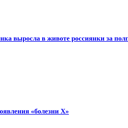
енка выросла в животе россиянки за пол
оявления «болезни Х»