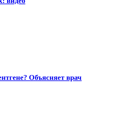
х: видео
ентгене? Объясняет врач