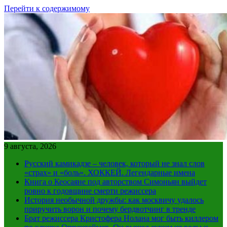
Перейти к содержимому
9 августа, 2026
Русский камикадзе – человек, который не знал слов
«страх» и «боль». ХОККЕЙ. Легендарные имена
Книга о Кеосаяне под авторством Симоньян выйдет
ровно к годовщине смерти режиссера
История необычной дружбы: как москвичу удалось
приручить ворон и почему бердвотчинг в тренде
Брат режиссера Кристофера Нолана мог быть киллером