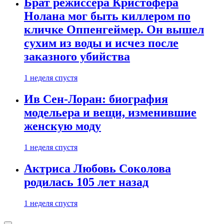
Брат режиссера Кристофера
Нолана мог быть киллером по
кличке Оппенгеймер. Он вышел
сухим из воды и исчез после
заказного убийства
1 неделя спустя
Ив Сен-Лоран: биография
модельера и вещи, изменившие
женскую моду
1 неделя спустя
Актриса Любовь Соколова
родилась 105 лет назад
1 неделя спустя