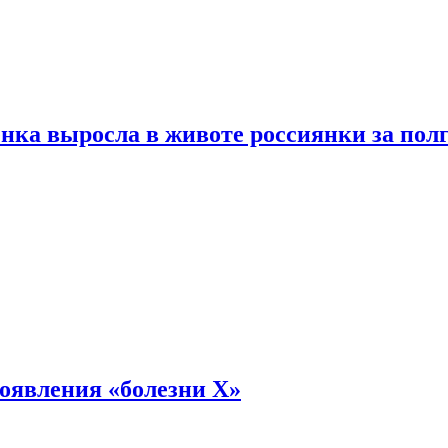
енка выросла в животе россиянки за пол
оявления «болезни Х»