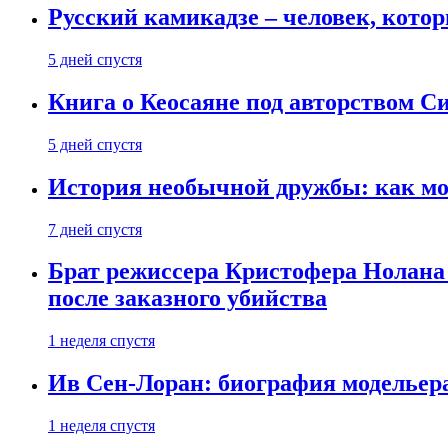
Русский камикадзе – человек, кото
5 дней спустя
Книга о Кеосаяне под авторством С
5 дней спустя
История необычной дружбы: как мос
7 дней спустя
Брат режиссера Кристофера Нолана
после заказного убийства
1 неделя спустя
Ив Сен-Лоран: биография модельер
1 неделя спустя