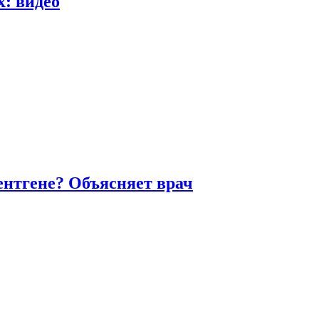
х: видео
ентгене? Объясняет врач