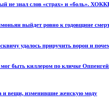
рый не знал слов «страх» и «боль». ХОК
имоньян выйдет ровно к годовщине смер
квичу удалось приручить ворон и почем
 мог быть киллером по кличке Оппенгей
а и вещи, изменившие женскую моду