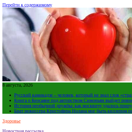
Перейти к содержимому
8 августа, 2026
Русский камикадзе – человек, который не знал слов «ст
Книга о Кеосаяне под авторством Симоньян выйдет ровн
История необычной дружбы: как москвичу удалось приру
Брат режиссера Кристофера Нолана мог быть киллером по
Здоровье
Новостная рассылка