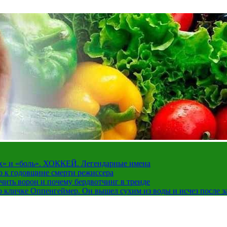
рах» и «боль». ХОККЕЙ. Легендарные имена
о к годовщине смерти режиссера
чить ворон и почему бердвотчинг в тренде
 кличке Оппенгеймер. Он вышел сухим из воды и исчез после з