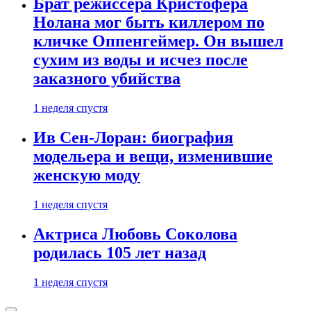
Брат режиссера Кристофера
Нолана мог быть киллером по
кличке Оппенгеймер. Он вышел
сухим из воды и исчез после
заказного убийства
1 неделя спустя
Ив Сен-Лоран: биография
модельера и вещи, изменившие
женскую моду
1 неделя спустя
Актриса Любовь Соколова
родилась 105 лет назад
1 неделя спустя