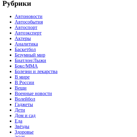
Рубрики
Автоновости
Автособытия
Автоспорт
Автоэксперт
Актеры
Аналитика
Баскетбол
Безумный мир
Биатлон/Лыжи
Бокс/MMA
Болезни и лекарства
В мире
В России
Вещи
Военные новости
Волейбол
Гаджеты
Дети
Дом и сад
Еда
Звёзды
Здоровье