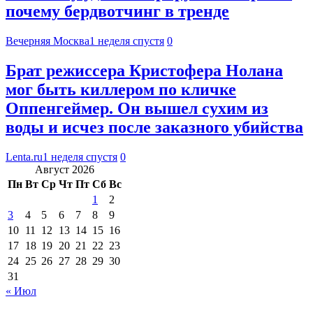
почему бердвотчинг в тренде
Вечерняя Москва
1 неделя спустя
0
Брат режиссера Кристофера Нолана
мог быть киллером по кличке
Оппенгеймер. Он вышел сухим из
воды и исчез после заказного убийства
Lenta.ru
1 неделя спустя
0
Август 2026
Пн
Вт
Ср
Чт
Пт
Сб
Вс
1
2
3
4
5
6
7
8
9
10
11
12
13
14
15
16
17
18
19
20
21
22
23
24
25
26
27
28
29
30
31
« Июл