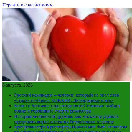
Перейти к содержимому
8 августа, 2026
Русский камикадзе – человек, который не знал слов
«страх» и «боль». ХОККЕЙ. Легендарные имена
Книга о Кеосаяне под авторством Симоньян выйдет
ровно к годовщине смерти режиссера
История необычной дружбы: как москвичу удалось
приручить ворон и почему бердвотчинг в тренде
Брат режиссера Кристофера Нолана мог быть киллером