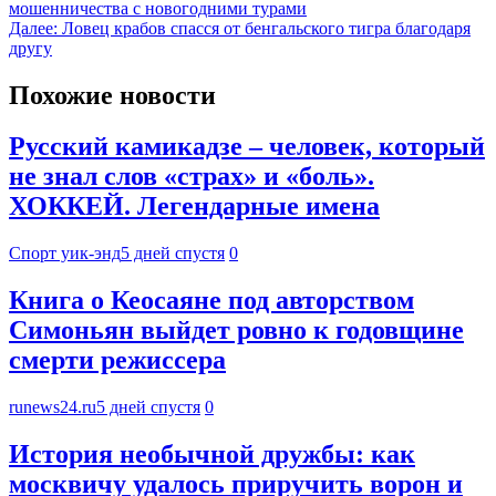
мошенничества с новогодними турами
Далее:
Ловец крабов спасся от бенгальского тигра благодаря
другу
Похожие новости
Русский камикадзе – человек, который
не знал слов «страх» и «боль».
ХОККЕЙ. Легендарные имена
Спорт уик-энд
5 дней спустя
0
Книга о Кеосаяне под авторством
Симоньян выйдет ровно к годовщине
смерти режиссера
runews24.ru
5 дней спустя
0
История необычной дружбы: как
москвичу удалось приручить ворон и