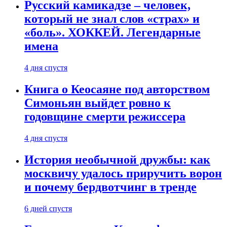
Русский камикадзе – человек,
который не знал слов «страх» и
«боль». ХОККЕЙ. Легендарные
имена
4 дня спустя
Книга о Кеосаяне под авторством
Симоньян выйдет ровно к
годовщине смерти режиссера
4 дня спустя
История необычной дружбы: как
москвичу удалось приручить ворон
и почему бердвотчинг в тренде
6 дней спустя