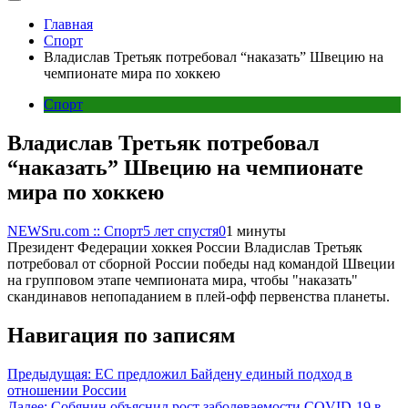
Главная
Спорт
Владислав Третьяк потребовал “наказать” Швецию на
чемпионате мира по хоккею
Спорт
Владислав Третьяк потребовал
“наказать” Швецию на чемпионате
мира по хоккею
NEWSru.com :: Спорт
5 лет спустя
0
1 минуты
Президент Федерации хоккея России Владислав Третьяк
потребовал от сборной России победы над командой Швеции
на групповом этапе чемпионата мира, чтобы "наказать"
скандинавов непопаданием в плей-офф первенства планеты.
Навигация по записям
Предыдущая:
ЕС предложил Байдену единый подход в
отношении России
Далее:
Собянин объяснил рост заболеваемости COVID-19 в