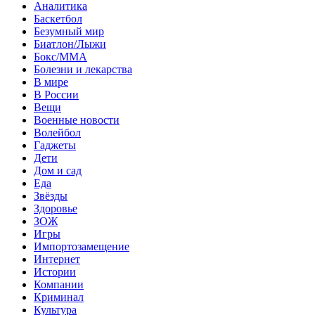
Аналитика
Баскетбол
Безумный мир
Биатлон/Лыжи
Бокс/MMA
Болезни и лекарства
В мире
В России
Вещи
Военные новости
Волейбол
Гаджеты
Дети
Дом и сад
Еда
Звёзды
Здоровье
ЗОЖ
Игры
Импортозамещение
Интернет
Истории
Компании
Криминал
Культура