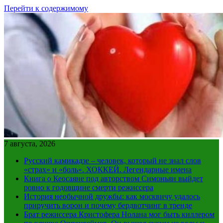
Перейти к содержимому
7 августа, 2026
Русский камикадзе – человек, который не знал слов
«страх» и «боль». ХОККЕЙ. Легендарные имена
Книга о Кеосаяне под авторством Симоньян выйдет
ровно к годовщине смерти режиссера
История необычной дружбы: как москвичу удалось
приручить ворон и почему бердвотчинг в тренде
Брат режиссера Кристофера Нолана мог быть киллером