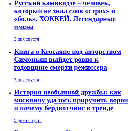
Русский камикадзе – человек,
который не знал слов «страх» и
«боль». ХОККЕЙ. Легендарные
имена
3 дня спустя
Книга о Кеосаяне под авторством
Симоньян выйдет ровно к
годовщине смерти режиссера
3 дня спустя
История необычной дружбы: как
москвичу удалось приручить ворон
и почему бердвотчинг в тренде
5 дней спустя