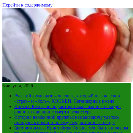
Перейти к содержимому
6 августа, 2026
Русский камикадзе – человек, который не знал слов
«страх» и «боль». ХОККЕЙ. Легендарные имена
Книга о Кеосаяне под авторством Симоньян выйдет
ровно к годовщине смерти режиссера
История необычной дружбы: как москвичу удалось
приручить ворон и почему бердвотчинг в тренде
Брат режиссера Кристофера Нолана мог быть киллером