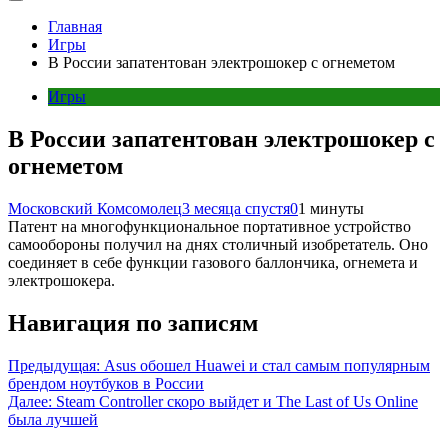
Главная
Игры
В России запатентован электрошокер с огнеметом
Игры
В России запатентован электрошокер с
огнеметом
Московский Комсомолец
3 месяца спустя
0
1 минуты
Патент на многофункциональное портативное устройство
самообороны получил на днях столичный изобретатель. Оно
соединяет в себе функции газового баллончика, огнемета и
электрошокера.
Навигация по записям
Предыдущая:
Asus обошел Huawei и стал самым популярным
брендом ноутбуков в России
Далее:
Steam Controller скоро выйдет и The Last of Us Online
была лучшей