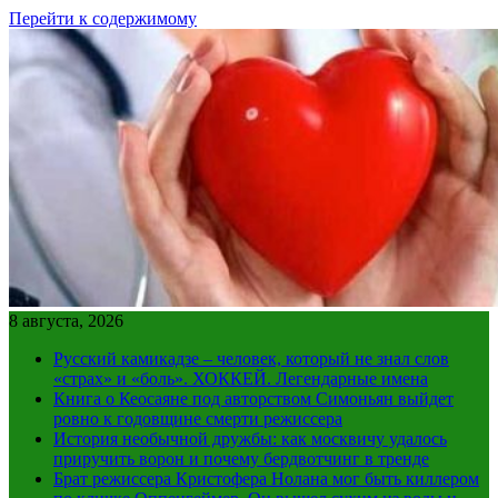
Перейти к содержимому
8 августа, 2026
Русский камикадзе – человек, который не знал слов
«страх» и «боль». ХОККЕЙ. Легендарные имена
Книга о Кеосаяне под авторством Симоньян выйдет
ровно к годовщине смерти режиссера
История необычной дружбы: как москвичу удалось
приручить ворон и почему бердвотчинг в тренде
Брат режиссера Кристофера Нолана мог быть киллером