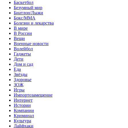
Баскетбол
Безумный мир
Биатлон/Лыжи
Бокс/MMA
Болезни и лекарства
В мире
В России
Вещи
Военные новости
Волейбол
Гаджеты
Дети
Дом и сад
Еда
Звёзды
Здоровье
ЗОЖ
Игры
Импортозамещение
Интернет
Истории
Компании
Криминал
Культура
Лайфхаки