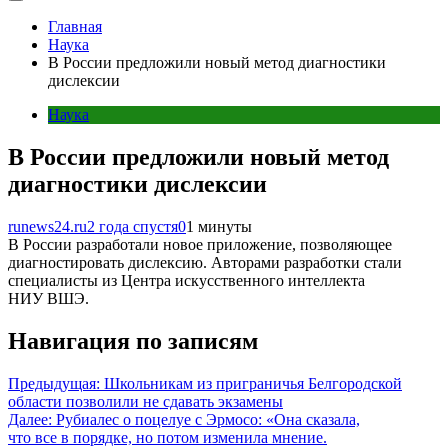
Главная
Наука
В России предложили новый метод диагностики
дислексии
Наука
В России предложили новый метод
диагностики дислексии
runews24.ru
2 года спустя
0
1 минуты
В России разработали новое приложение, позволяющее
диагностировать дислексию. Авторами разработки стали
специалисты из Центра искусственного интеллекта
НИУ ВШЭ.
Навигация по записям
Предыдущая:
Школьникам из приграничья Белгородской
области позволили не сдавать экзамены
Далее:
Рубиалес о поцелуе с Эрмосо: «Она сказала,
что все в порядке, но потом изменила мнение.