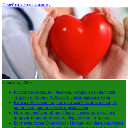
Перейти к содержимому
6 августа, 2026
Русский камикадзе – человек, который не знал слов
«страх» и «боль». ХОККЕЙ. Легендарные имена
Книга о Кеосаяне под авторством Симоньян выйдет
ровно к годовщине смерти режиссера
История необычной дружбы: как москвичу удалось
приручить ворон и почему бердвотчинг в тренде
Брат режиссера Кристофера Нолана мог быть киллером