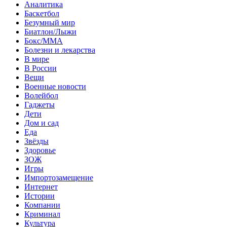
Аналитика
Баскетбол
Безумный мир
Биатлон/Лыжи
Бокс/MMA
Болезни и лекарства
В мире
В России
Вещи
Военные новости
Волейбол
Гаджеты
Дети
Дом и сад
Еда
Звёзды
Здоровье
ЗОЖ
Игры
Импортозамещение
Интернет
Истории
Компании
Криминал
Культура