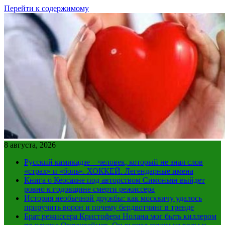
Перейти к содержимому
8 августа, 2026
Русский камикадзе – человек, который не знал слов
«страх» и «боль». ХОККЕЙ. Легендарные имена
Книга о Кеосаяне под авторством Симоньян выйдет
ровно к годовщине смерти режиссера
История необычной дружбы: как москвичу удалось
приручить ворон и почему бердвотчинг в тренде
Брат режиссера Кристофера Нолана мог быть киллером