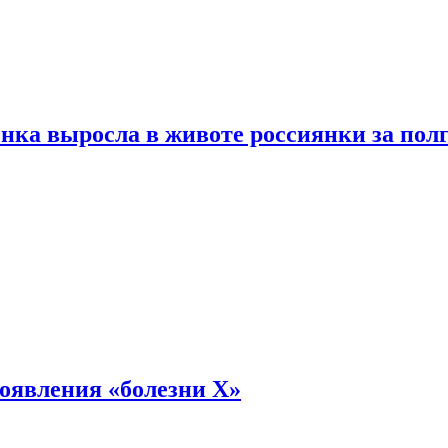
енка выросла в животе россиянки за пол
оявления «болезни Х»