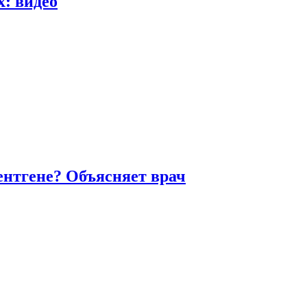
х: видео
ентгене? Объясняет врач