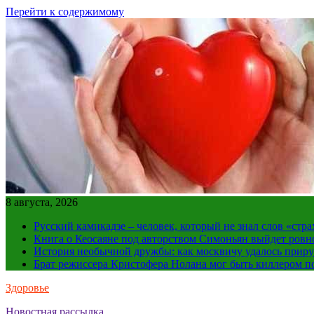
Перейти к содержимому
8 августа, 2026
Русский камикадзе – человек, который не знал слов «ст
Книга о Кеосаяне под авторством Симоньян выйдет ровн
История необычной дружбы: как москвичу удалось приру
Брат режиссера Кристофера Нолана мог быть киллером по
Здоровье
Новостная рассылка