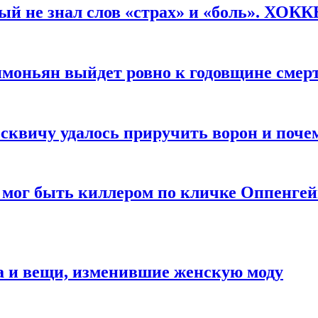
рый не знал слов «страх» и «боль». ХОК
имоньян выйдет ровно к годовщине смер
квичу удалось приручить ворон и почем
 мог быть киллером по кличке Оппенгей
а и вещи, изменившие женскую моду