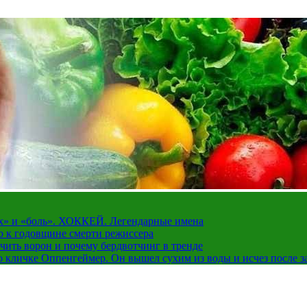
рах» и «боль». ХОККЕЙ. Легендарные имена
о к годовщине смерти режиссера
чить ворон и почему бердвотчинг в тренде
 кличке Оппенгеймер. Он вышел сухим из воды и исчез после з