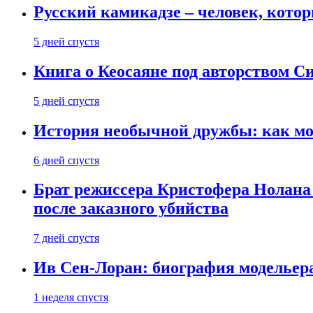
Русский камикадзе – человек, кото
5 дней спустя
Книга о Кеосаяне под авторством С
5 дней спустя
История необычной дружбы: как мос
6 дней спустя
Брат режиссера Кристофера Нолана
после заказного убийства
7 дней спустя
Ив Сен-Лоран: биография модельер
1 неделя спустя